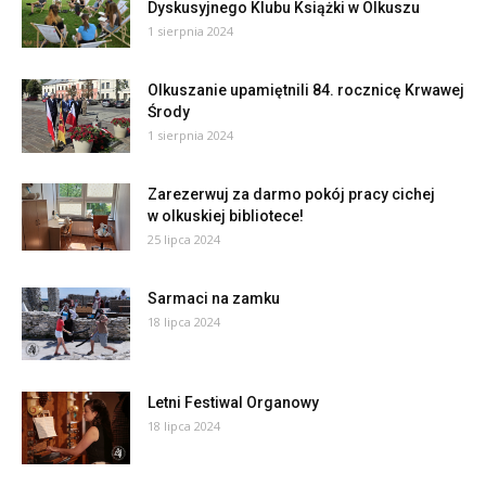
Dyskusyjnego Klubu Książki w Olkuszu
1 sierpnia 2024
Olkuszanie upamiętnili 84. rocznicę Krwawej
Środy
1 sierpnia 2024
Zarezerwuj za darmo pokój pracy cichej
w olkuskiej bibliotece!
25 lipca 2024
Sarmaci na zamku
18 lipca 2024
Letni Festiwal Organowy
18 lipca 2024