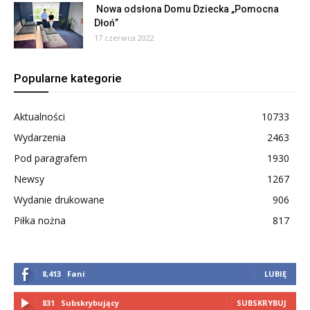
Nowa odsłona Domu Dziecka „Pomocna
Dłoń”
17 czerwca 2022
Popularne kategorie
Aktualności
10733
Wydarzenia
2463
Pod paragrafem
1930
Newsy
1267
Wydanie drukowane
906
Piłka nożna
817
8,413
Fani
LUBIĘ
831
Subskrybujący
SUBSKRYBUJ