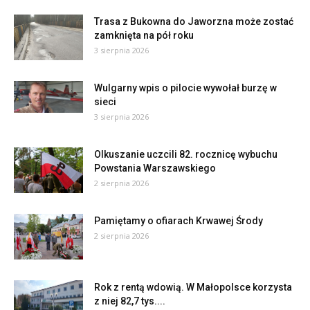
Trasa z Bukowna do Jaworzna może zostać
zamknięta na pół roku
3 sierpnia 2026
Wulgarny wpis o pilocie wywołał burzę w
sieci
3 sierpnia 2026
Olkuszanie uczcili 82. rocznicę wybuchu
Powstania Warszawskiego
2 sierpnia 2026
Pamiętamy o ofiarach Krwawej Środy
2 sierpnia 2026
Rok z rentą wdowią. W Małopolsce korzysta
z niej 82,7 tys....