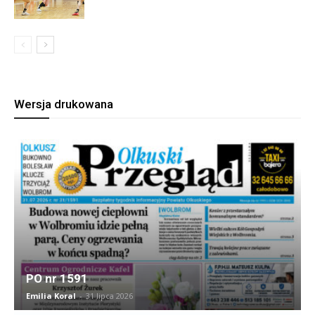
Wersja drukowana
PO nr 1591
Emilia Koral
-
31 lipca 2026