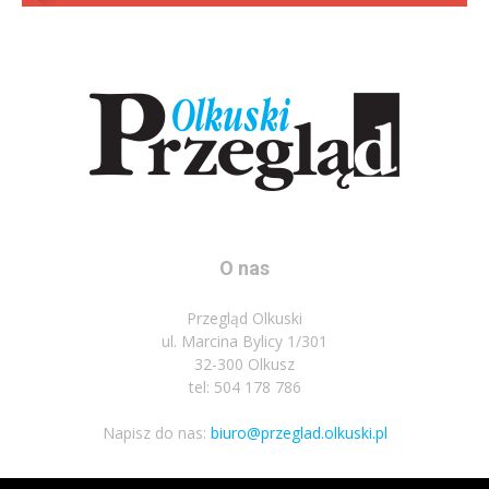
O nas
Przegląd Olkuski
ul. Marcina Bylicy 1/301
32-300 Olkusz
tel: 504 178 786
Napisz do nas:
biuro@przeglad.olkuski.pl