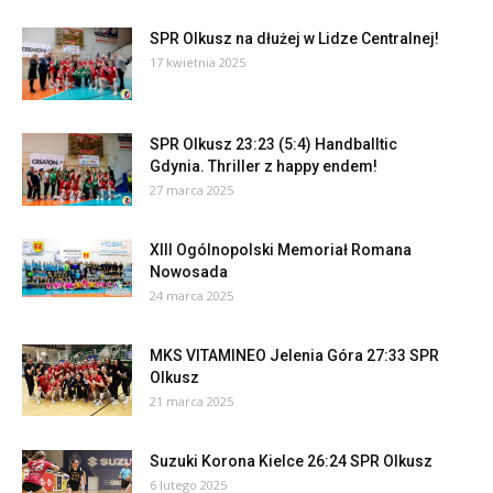
SPR Olkusz na dłużej w Lidze Centralnej!
17 kwietnia 2025
SPR Olkusz 23:23 (5:4) Handballtic
Gdynia. Thriller z happy endem!
27 marca 2025
XIII Ogólnopolski Memoriał Romana
Nowosada
24 marca 2025
MKS VITAMINEO Jelenia Góra 27:33 SPR
Olkusz
21 marca 2025
Suzuki Korona Kielce 26:24 SPR Olkusz
6 lutego 2025