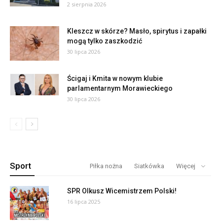
2 sierpnia 2026
Kleszcz w skórze? Masło, spirytus i zapałki
mogą tylko zaszkodzić
30 lipca 2026
Ścigaj i Kmita w nowym klubie
parlamentarnym Morawieckiego
30 lipca 2026
Sport
Piłka nożna
Siatkówka
Więcej
SPR Olkusz Wicemistrzem Polski!
16 lipca 2025