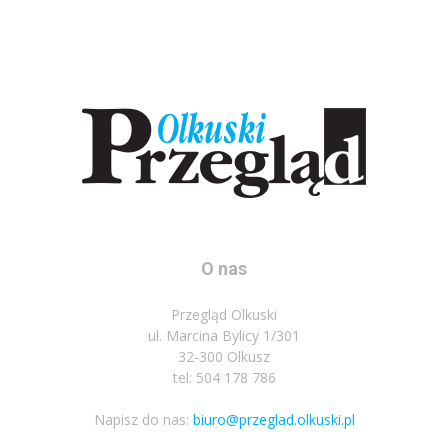
O nas
Przegląd Olkuski
ul. Marcina Bylicy 1/301
32-300 Olkusz
tel: 504 178 786
Napisz do nas:
biuro@przeglad.olkuski.pl