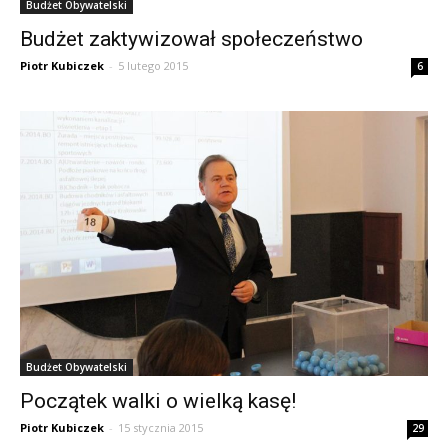
Budżet Obywatelski
Budżet zaktywizował społeczeństwo
Piotr Kubiczek
-
5 lutego 2015
6
Budżet Obywatelski
Początek walki o wielką kasę!
Piotr Kubiczek
-
15 stycznia 2015
29