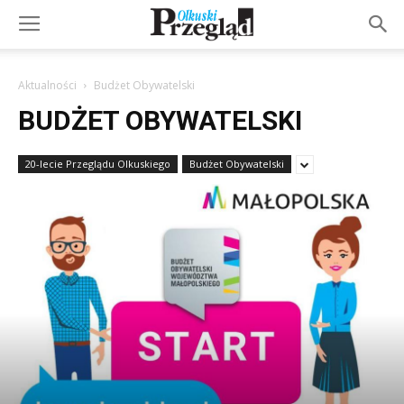
Aktualności
Budżet Obywatelski
BUDŻET OBYWATELSKI
20-lecie Przeglądu Olkuskiego
Budżet Obywatelski