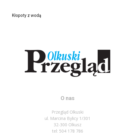
Kłopoty z wodą
O nas
Przegląd Olkuski
ul. Marcina Bylicy 1/301
32-300 Olkusz
tel: 504 178 786