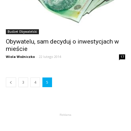
Budżet Obywatelski
Obywatelu, sam decyduj o inwestycjach w
mieście
Wiola Woźniczko
-
22 lutego 2014
17
3
4
5
Reklama