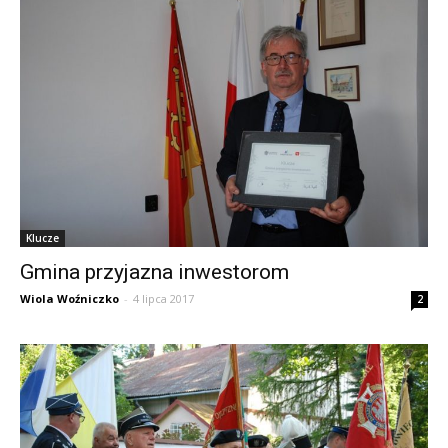
Klucze
Gmina przyjazna inwestorom
Wiola Woźniczko
-
4 lipca 2017
2