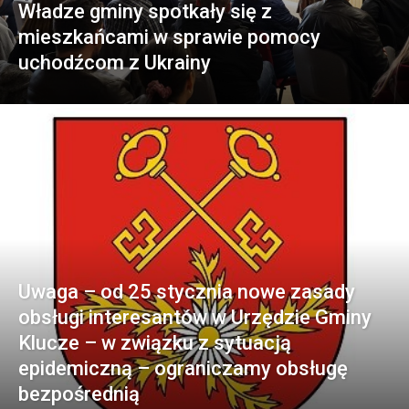
Władze gminy spotkały się z
mieszkańcami w sprawie pomocy
uchodźcom z Ukrainy
Uwaga – od 25 stycznia nowe zasady
obsługi interesantów w Urzędzie Gminy
Klucze – w związku z sytuacją
epidemiczną – ograniczamy obsługę
bezpośrednią