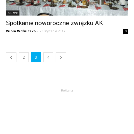
Klucze
Spotkanie noworoczne związku AK
Wiola Woźniczko
-
23 stycznia 2017
0
2
3
4
Reklama