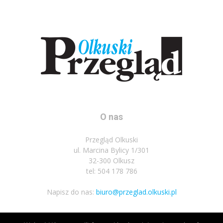
O nas
Przegląd Olkuski
ul. Marcina Bylicy 1/301
32-300 Olkusz
tel: 504 178 786
Napisz do nas:
biuro@przeglad.olkuski.pl