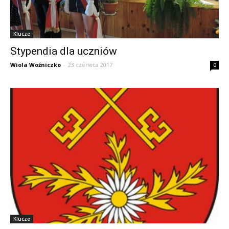
Klucze
Stypendia dla uczniów
Wiola Woźniczko
-
23 czerwca 2017
0
Klucze