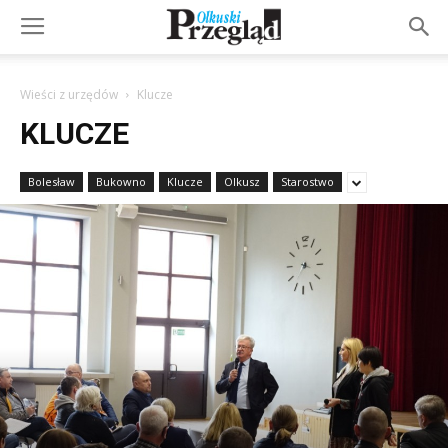
Wieści z urzędów
Klucze
KLUCZE
Bolesław
Bukowno
Klucze
Olkusz
Starostwo