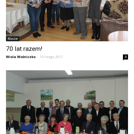
Klucze
70 lat razem!
Wiola Woźniczko
-
16 lutego 2017
0