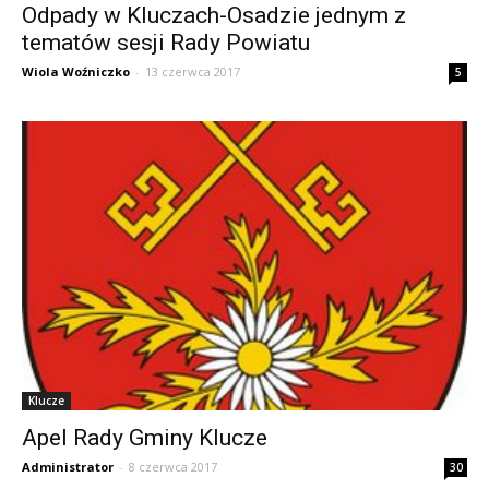
Odpady w Kluczach-Osadzie jednym z
tematów sesji Rady Powiatu
Wiola Woźniczko
-
13 czerwca 2017
5
Klucze
Apel Rady Gminy Klucze
Administrator
-
8 czerwca 2017
30