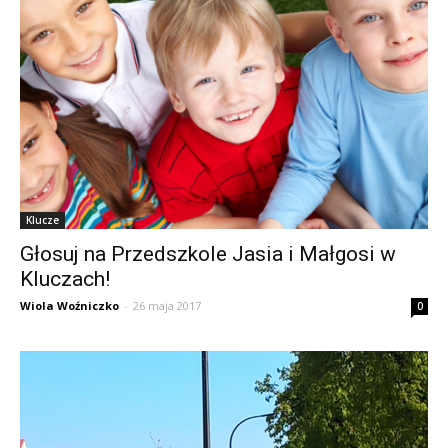
Klucze
Głosuj na Przedszkole Jasia i Małgosi w
Kluczach!
Wiola Woźniczko
-
26 maja 2017
0