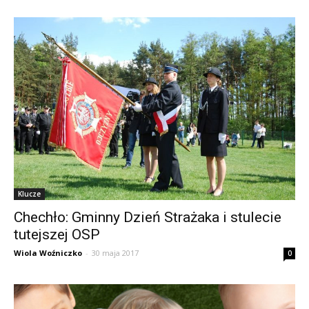
Klucze
Chechło: Gminny Dzień Strażaka i stulecie
tutejszej OSP
Wiola Woźniczko
-
30 maja 2017
0