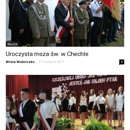
Klucze
Uroczysta msza św. w Chechle
Wiola Woźniczko
-
27 czerwca 2017
0