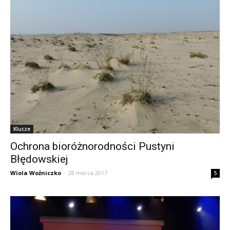
Klucze
Ochrona bioróżnorodności Pustyni
Błędowskiej
Wiola Woźniczko
-
28 marca 2017
5