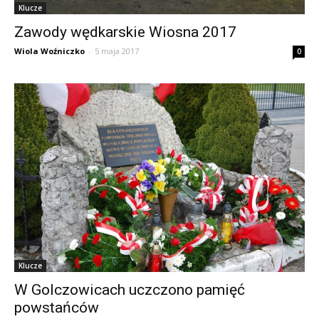
Klucze
Zawody wędkarskie Wiosna 2017
Wiola Woźniczko
-
5 maja 2017
0
Klucze
W Golczowicach uczczono pamięć
powstańców