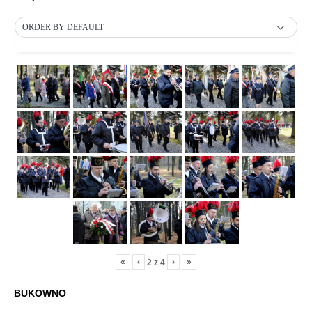
ORDER BY DEFAULT
«
‹
›
»
2
z
4
BUKOWNO