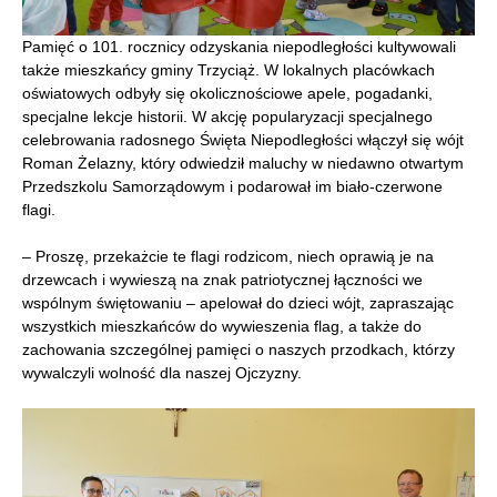
Pamięć o 101. rocznicy odzyskania niepodległości kultywowali
także mieszkańcy gminy Trzyciąż. W lokalnych placówkach
oświatowych odbyły się okolicznościowe apele, pogadanki,
specjalne lekcje historii. W akcję popularyzacji specjalnego
celebrowania radosnego Święta Niepodległości włączył się wójt
Roman Żelazny, który odwiedził maluchy w niedawno otwartym
Przedszkolu Samorządowym i podarował im biało-czerwone
flagi.
– Proszę, przekażcie te flagi rodzicom, niech oprawią je na
drzewcach i wywieszą na znak patriotycznej łączności we
wspólnym świętowaniu – apelował do dzieci wójt, zapraszając
wszystkich mieszkańców do wywieszenia flag, a także do
zachowania szczególnej pamięci o naszych przodkach, którzy
wywalczyli wolność dla naszej Ojczyzny.