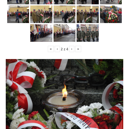
«
‹
›
»
2
z
4