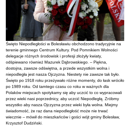
Święto Niepodległości w Bolesławiu obchodzono tradycyjnie na
terenie gminnego Centrum Kultury. Pod Pomnikiem Wolności
delegacje różnych środowisk i profesji złożyły kwiaty,
odśpiewano również Mazurek Dąbrowskiego. – Piękna,
dostojna, zawsze odświętna, a przede wszystkim wolna i
niepodległa jest nasza Ojczyzna. Niestety nie zawsze tak było.
Święto po 1918 roku przeżywało różne momenty, do łask wróciło
po 1989 roku. Od tamtego czasu co roku w ważnych dla
Polaków miejscach spotykamy się aby uczcić to co wypracowali
przez wieki nasi poprzednicy, aby uczcić Niepodległą. Zróbmy
wszystko aby nasza Ojczyzna przez wieki była wolna. Miejmy
świadomość, że raz dana niepodległość może nie trwać
wiecznie – mówił do mieszkańców i gości wójt gminy Bolesław,
Krzysztof Dudziński.