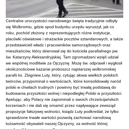
Centralne uroczystości narodowego święta tradycyjnie odbyły
się Wolbromiu, gdzie spod budynku urzędu wyruszył, jak co
roku, pochód złożony z reprezentujących różne instytucje,
placówki oświatowe i strażackie pocztów sztandarowych, a także
przedstawicieli władz i pracowników samorządowych oraz
mieszkańców, który skierował się do kościoła parafialnego pw.
św. Katarzyny Aleksandryjskiej. Tam zgromadzeni wzięli udział
we wspólnej modlitwie za Ojczyznę. Mszę św. odprawił i wygłosił
okolicznościowe kazanie proboszcz najstarszej wolbromskiej
parafii ks. Zbigniew Luty, który, cytując słowa wielkich polskich
twórców, przypominał o wartościach, które konsolidowały naród
polski w chwilach trudnych i powinny być trwałą podstawą do
budowania przyszłości wolnej i niepodległej Polski w przyszłości.
Apelując, aby Polacy nie zapominali o swoich chrześcijańskich
korzeniach i nie dali się omamić przez napływające zewsząd
propozycje fałszywej wolności, ksiądz Luty podkreślał, że tylko
sprawdzone trwałe wartości pozwolą zachować narodową
tożsamość obywateli naszej Ojczyzny, za wolność której