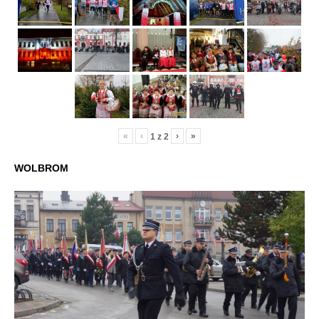
«
‹
›
»
1
z
2
WOLBROM