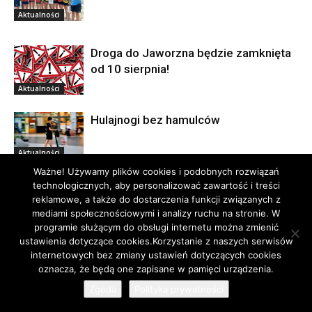
Aktualności
Droga do Jaworzna będzie zamknięta
od 10 sierpnia!
Aktualności
Hulajnogi bez hamulców
Aktualności
Ważne! Używamy plików cookies i podobnych rozwiązań
technologicznych, aby personalizować zawartość i treści
Rzymscy gladiatorzy na zamku w
reklamowe, a także do dostarczenia funkcji związanych z
Rabsztynie
mediami społecznościowymi i analizy ruchu na stronie. W
Aktualności
programie służącym do obsługi internetu można zmienić
ustawienia dotyczące cookies.Korzystanie z naszych serwisów
Olkuski rynek w bańkach! Glutaminian
internetowych bez zmiany ustawień dotyczących cookies
Sodu porwał mieszkańców do zabawy
oznacza, że będą one zapisane w pamięci urządzenia.
Aktualności
Zgoda
Polityka prywatności