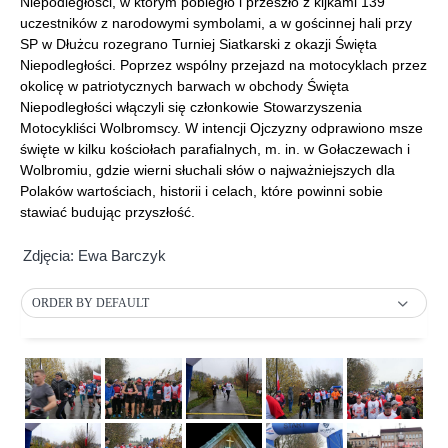
Niepodległości, w którym pobiegło i przeszło z kijkami 139
uczestników z narodowymi symbolami, a w gościnnej hali przy
SP w Dłużcu rozegrano Turniej Siatkarski z okazji Święta
Niepodległości. Poprzez wspólny przejazd na motocyklach przez
okolicę w patriotycznych barwach w obchody Święta
Niepodległości włączyli się członkowie Stowarzyszenia
Motocykliści Wolbromscy. W intencji Ojczyzny odprawiono msze
święte w kilku kościołach parafialnych, m. in. w Gołaczewach i
Wolbromiu, gdzie wierni słuchali słów o najważniejszych dla
Polaków wartościach, historii i celach, które powinni sobie
stawiać budując przyszłość.
Zdjęcia: Ewa Barczyk
ORDER BY DEFAULT