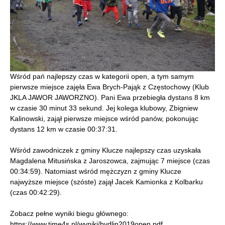
Wśród pań najlepszy czas w kategorii open, a tym samym
pierwsze miejsce zajęła Ewa Brych-Pająk z Częstochowy (Klub
JKLA JAWOR JAWORZNO). Pani Ewa przebiegła dystans 8 km
w czasie 30 minut 33 sekund. Jej kolega klubowy, Zbigniew
Kalinowski, zajął pierwsze miejsce wśród panów, pokonując
dystans 12 km w czasie 00:37:31.
Wśród zawodniczek z gminy Klucze najlepszy czas uzyskała
Magdalena Mitusińska z Jaroszowca, zajmując 7 miejsce (czas
00:34:59). Natomiast wśród mężczyzn z gminy Klucze
najwyższe miejsce (szóste) zajął Jacek Kamionka z Kolbarku
(czas 00:42:29).
Zobacz pełne wyniki biegu głównego:
https://www.time4s.pl/wyniki/bydlin2019open.pdf