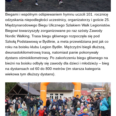
Biegami i wspólnym odśpiewaniem hymnu uczcili 101. rocznicę
odzyskania niepodległości uczestnicy, organizatorzy i goście 25.
Międzynarodowego Biegu Ulicznego Szlakiem Walk Legionistów.
Biegowi towarzyszyły zorganizowane po raz szósty Zawody
Nordic Walking. Trasa biegu głównego rozpoczęła się pod
Szkołą Podstawową w Bydlinie, a meta przewidziana jest jak co
roku na boisku klubu Legion Bydlin. Mężczyźni biegli dłuższą,
dwunastokilometrową trasą, natomiast panie pokonywały
dystans ośmiokilometrowy. Po zakończeniu biegu głównego na
bieżni na boisku odbyły się zawody dla dzieci i młodzieży – bieg
na dystansach od 60 do 800 metrów (im starsza kategoria
wiekowa tym dłuższy dystans).