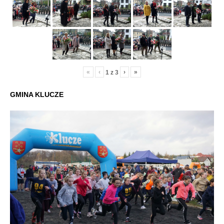
«
‹
›
»
1
z
3
GMINA KLUCZE