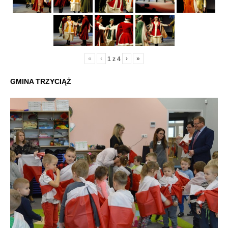
«
‹
›
»
1
z
4
GMINA TRZYCIĄŻ