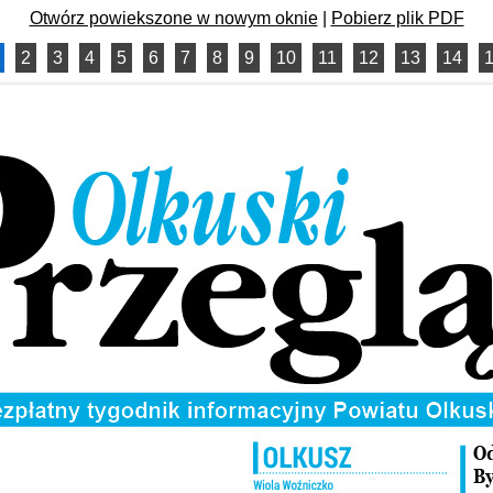
Otwórz powiekszone w nowym oknie
|
Pobierz plik PDF
2
3
4
5
6
7
8
9
10
11
12
13
14