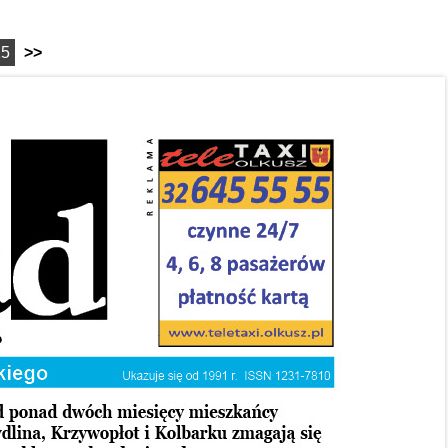
15
>>