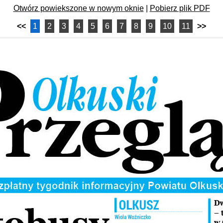
Otwórz powiekszone w nowym oknie
|
Pobierz plik PDF
<<
1
2
3
4
5
6
7
8
9
10
11
>>