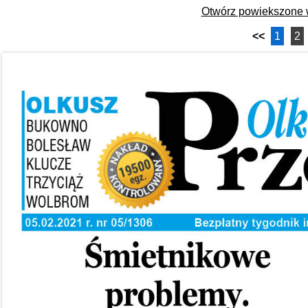
Otwórz powiekszone
<<
1
2