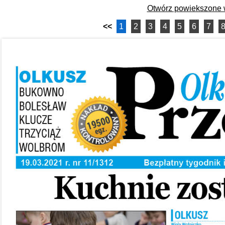
Otwórz powiekszone
<<
1
2
3
4
5
6
7