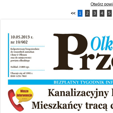
Otwórz pow
<<
1
2
3
4
5