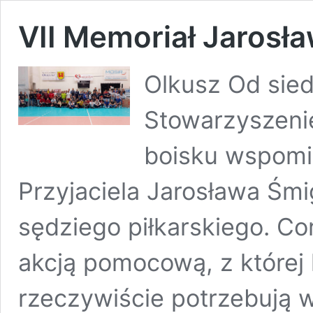
VII Memoriał Jarosł
Olkusz Od sied
Stowarzyszeni
boisku wspomi
Przyjaciela Jarosława Śmig
sędziego piłkarskiego. Co
akcją pomocową, z której 
rzeczywiście potrzebują 