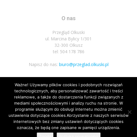
O nas
Przegląd Olkuski
ul. Marcina Bylicy 1/301
32-300 Olkusz
tel: 504 178 786
Napisz do nas:
biuro@przeglad.olkuski.pl
Ważne! Używamy plików cookies i podobnych rozwiązań
Podążaj za nami
technologicznych, aby personalizować zawartość i treści
reklamowe, a także do dostarczenia funkcji związanych z
mediami społecznościowymi i analizy ruchu na stronie. W
programie służącym do obsługi internetu można zmienić
ustawienia dotyczące cookies.Korzystanie z naszych serwisów
internetowych bez zmiany ustawień dotyczących cookies
oznacza, że będą one zapisane w pamięci urządzenia.
Nota prawna
Polityka prywatnosci
Kariera
Regulamin
Zgoda
Polityka prywatności