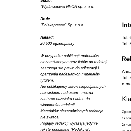
Skład:
"Wydawnictwo NEON sp. z o.o.
Druk:
In
"Polskapresse" Sp. z o.o.
Nakład:
Tel.
20 500 egzemplarzy
Tel.
W przypadku publikacji materiałów
Re
niezamówionych oraz listów do redakcji
zastrzega się prawo do adjustacji i
Anna
opatrzenia nadesłanych materiałów
Tel.
tytułem.
e-ma
Nie publikujemy listów niepodpisanych
nazwiskiem i adresem - można
Kl
zastrzec nazwisko i adres do
wiadomości redakcji.
Materiałów niezamówionych redakcja
Zgodni
nie zwraca.
1) adm
Poglądy redakcji wyrażają jedynie
2) ko
teksty podpisane "Redakcja".