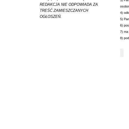
3) Pan
REDAKCJA NIE ODPOWIADA ZA
osobow
TREŚĆ ZAMIESZCZANYCH
4) od
OGŁOSZEŃ.
5) Pa
6) pos
7) ma
8) po