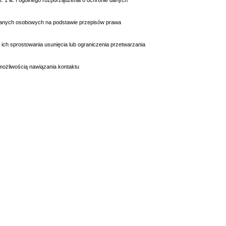
 1 lit. f ogólnego rozporządzenia o ochronie danych
danych osobowych na podstawie przepisów prawa
ich sprostowania usunięcia lub ograniczenia przetwarzania
ożliwością nawiązania kontaktu