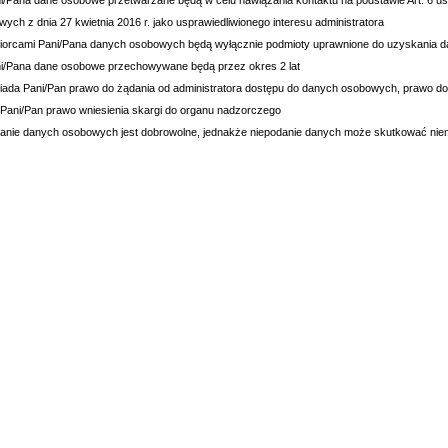
i/Pana dane osobowe przetwarzane będą w celu nawiązania kontaktu na podstawie Art. 6 ust.
ych z dnia 27 kwietnia 2016 r. jako usprawiedliwionego interesu administratora
biorcami Pani/Pana danych osobowych będą wyłącznie podmioty uprawnione do uzyskania 
ni/Pana dane osobowe przechowywane będą przez okres 2 lat
iada Pani/Pan prawo do żądania od administratora dostępu do danych osobowych, prawo do 
 Pani/Pan prawo wniesienia skargi do organu nadzorczego
danie danych osobowych jest dobrowolne, jednakże niepodanie danych może skutkować niem