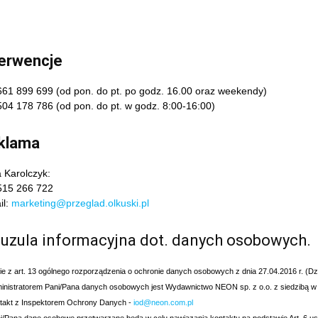
terwencje
 661 899 699 (od pon. do pt. po godz. 16.00 oraz weekendy)
 504 178 786 (od pon. do pt. w godz. 8:00-16:00)
klama
 Karolczyk:
 515 266 722
il:
marketing@przeglad.olkuski.pl
auzula informacyjna dot. danych osobowych.
e z art. 13 ogólnego rozporządzenia o ochronie danych osobowych z dnia 27.04.2016 r. (Dz. 
inistratorem Pani/Pana danych osobowych jest Wydawnictwo NEON sp. z o.o. z siedzibą w O
ntakt z Inspektorem Ochrony Danych -
iod@neon.com.pl