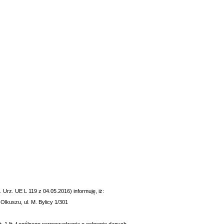
Urz. UE L 119 z 04.05.2016) informuję, iż:
lkuszu, ul. M. Bylicy 1/301