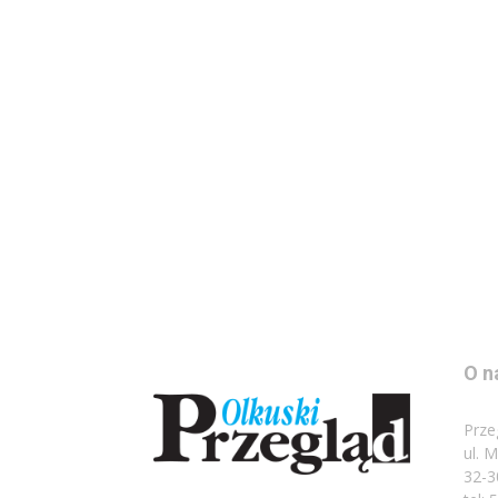
O n
Prze
ul. 
32-3