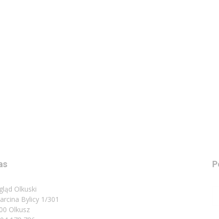
as
P
gląd Olkuski
Marcina Bylicy 1/301
00 Olkusz