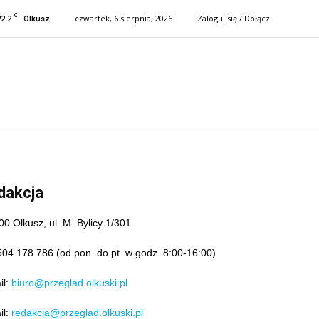
C
22.2
czwartek, 6 sierpnia, 2026
Zaloguj się / Dołącz
Olkusz
dakcja
00 Olkusz, ul. M. Bylicy 1/301
 504 178 786 (od pon. do pt. w godz. 8:00-16:00)
il:
biuro@przeglad.olkuski.pl
il:
redakcja@przeglad.olkuski.pl