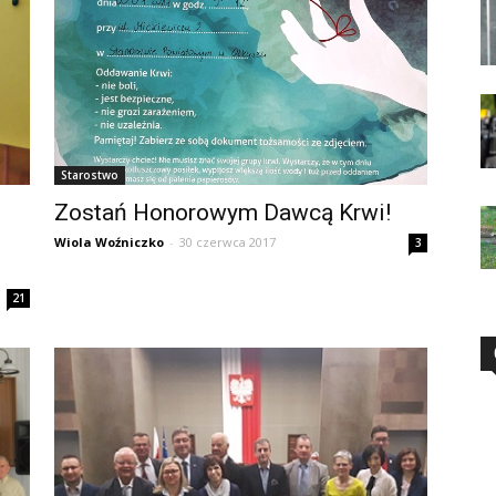
Starostwo
Zostań Honorowym Dawcą Krwi!
Wiola Woźniczko
-
30 czerwca 2017
3
21