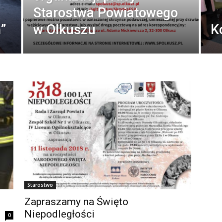
Starostwa Powiatowego
ń”
w Olkuszu
K
Starostwo
Zapraszamy na Święto
Niepodległości
0