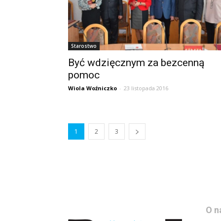
Starostwo
Być wdzięcznym za bezcenną
pomoc
Wiola Woźniczko
-
23 listopada 2016
1
2
3
O n