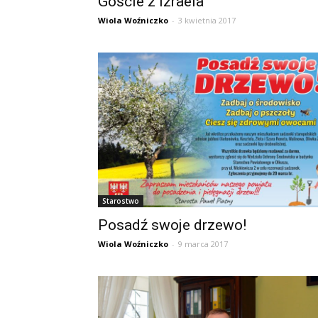
Goście z Izraela
Wiola Woźniczko
-
3 kwietnia 2017
Starostwo
Posadź swoje drzewo!
Wiola Woźniczko
-
9 marca 2017