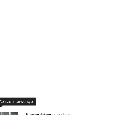
Nasze interwencje
Kloszardzi coraz częściej