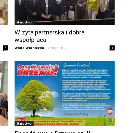
Starostwo
Wizyta partnerska i dobra
współpraca
Wiola Woźniczko
-
2 maja 2017
3
1
Starostwo