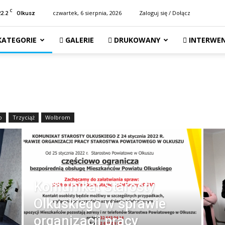
C
22.2
czwartek, 6 sierpnia, 2026
Zaloguj się / Dołącz
Olkusz
KATEGORIE
GALERIE
DRUKOWANY
INTERWEN
o
Trzyciąż
Wolbrom
Komunikat Starosty
Olkuskiego w sprawie
organizacji pracy