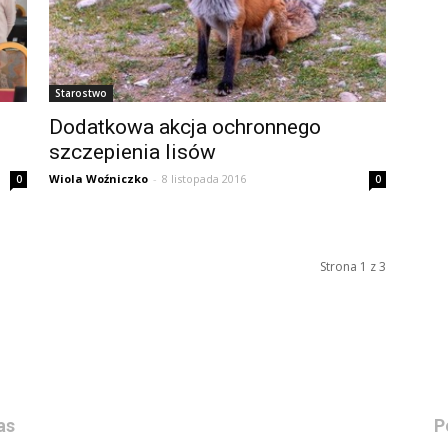
Starostwo
Dodatkowa akcja ochronnego
szczepienia lisów
Wiola Woźniczko
-
8 listopada 2016
0
0
Strona 1 z 3
as
P