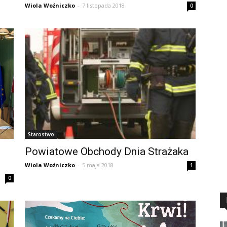
Wiola Woźniczko
-
7 listopada 2018
0
Starostwo
Powiatowe Obchody Dnia Strażaka
Wiola Woźniczko
-
5 maja 2018
1
0