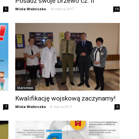
Posadź swoje Drzewo cz. II
Wiola Woźniczko
-
16 marca 2017
5
10
Starostwo
Kwalifikację wojskową zaczynamy!
Wiola Woźniczko
-
8 marca 2017
7
0