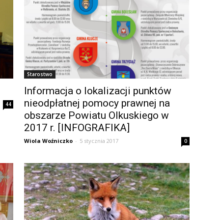
Starostwo
Informacja o lokalizacji punktów
nieodpłatnej pomocy prawnej na
44
obszarze Powiatu Olkuskiego w
2017 r. [INFOGRAFIKA]
Wiola Woźniczko
-
5 stycznia 2017
0