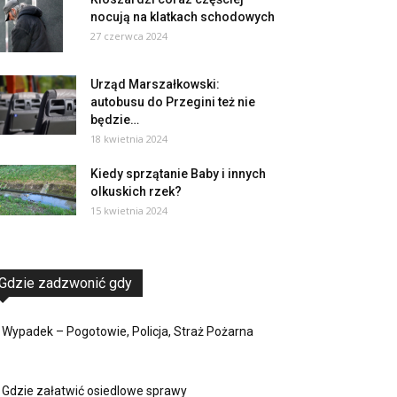
nocują na klatkach schodowych
27 czerwca 2024
Urząd Marszałkowski:
autobusu do Przegini też nie
będzie…
18 kwietnia 2024
Kiedy sprzątanie Baby i innych
olkuskich rzek?
15 kwietnia 2024
Gdzie zadzwonić gdy
Wypadek – Pogotowie, Policja, Straż Pożarna
Gdzie załatwić osiedlowe sprawy