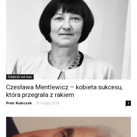
Odeszli od nas
Czesława Mentlewicz – kobieta sukcesu,
która przegrała z rakiem
Piotr Kubiczek
-
20 lutego 2018
3