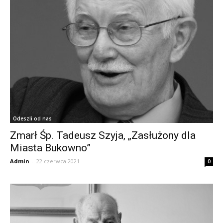
Odeszli od nas
Zmarł Śp. Tadeusz Szyja, „Zasłużony dla
Miasta Bukowno”
Admin
-
22 czerwca 2021
0