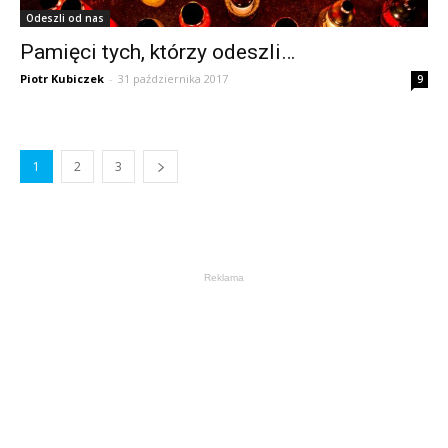
Odeszli od nas
Pamięci tych, którzy odeszli…
Piotr Kubiczek
-
31 października 2017
9
1
2
3
Reklama