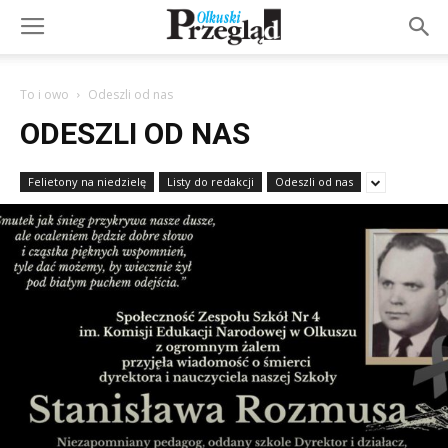
To i owo
Odeszli od nas
ODESZLI OD NAS
Felietony na niedzielę
Listy do redakcji
Odeszli od nas