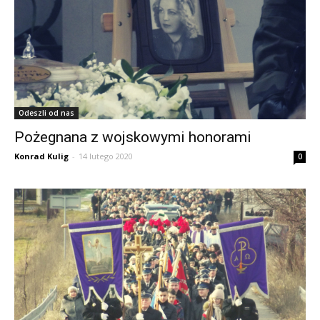
Odeszli od nas
Pożegnana z wojskowymi honorami
Konrad Kulig
-
14 lutego 2020
0