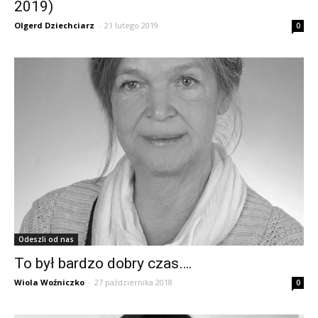
2019)
Olgerd Dziechciarz
-
21 lutego 2019
0
Odeszli od nas
To był bardzo dobry czas….
Wiola Woźniczko
-
27 października 2018
0