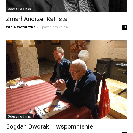
Odeszli od nas
Zmarł Andrzej Kallista
Wiola Woźniczko
-
6 października 2020
0
Odeszli od nas
Bogdan Dworak – wspomnienie