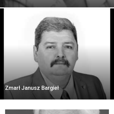
Zmarł Janusz Bargieł