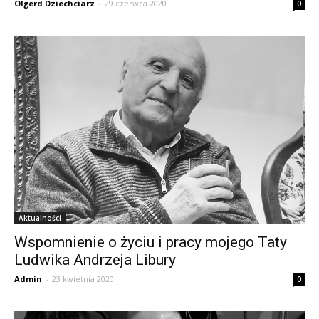
Olgerd Dziechciarz
-
29 czerwca 2020
0
Aktualności
Wspomnienie o życiu i pracy mojego Taty
Ludwika Andrzeja Libury
Admin
-
23 kwietnia 2020
0