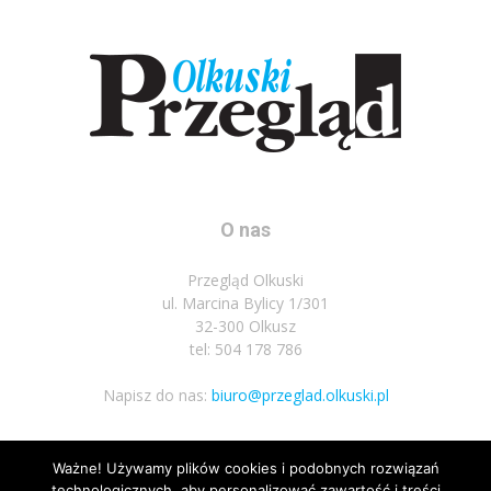
O nas
Przegląd Olkuski
ul. Marcina Bylicy 1/301
32-300 Olkusz
tel: 504 178 786
Napisz do nas:
biuro@przeglad.olkuski.pl
Ważne! Używamy plików cookies i podobnych rozwiązań
Podążaj za nami
technologicznych, aby personalizować zawartość i treści