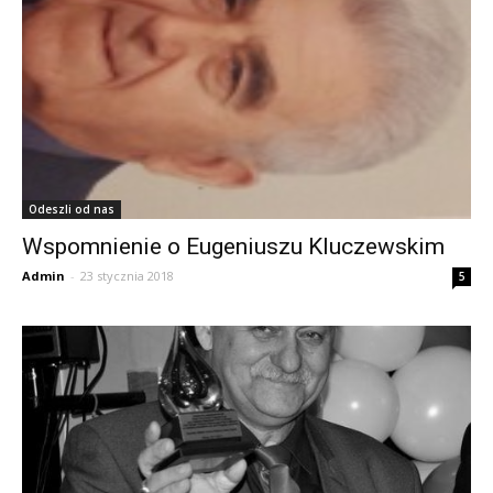
Odeszli od nas
Wspomnienie o Eugeniuszu Kluczewskim
Admin
-
23 stycznia 2018
5