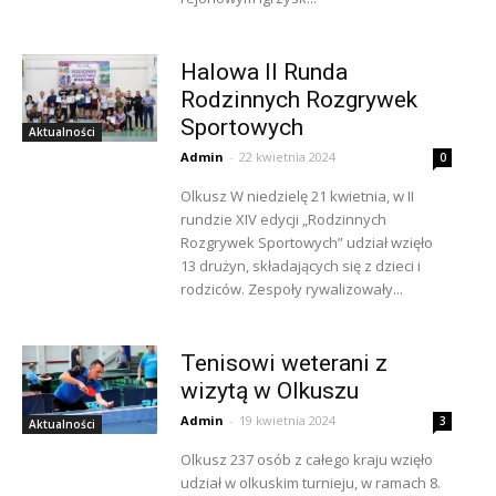
Halowa II Runda
Rodzinnych Rozgrywek
Sportowych
Aktualności
Admin
-
22 kwietnia 2024
0
Olkusz W niedzielę 21 kwietnia, w II
rundzie XIV edycji „Rodzinnych
Rozgrywek Sportowych” udział wzięło
13 drużyn, składających się z dzieci i
rodziców. Zespoły rywalizowały...
Tenisowi weterani z
wizytą w Olkuszu
Admin
-
19 kwietnia 2024
3
Aktualności
Olkusz 237 osób z całego kraju wzięło
udział w olkuskim turnieju, w ramach 8.