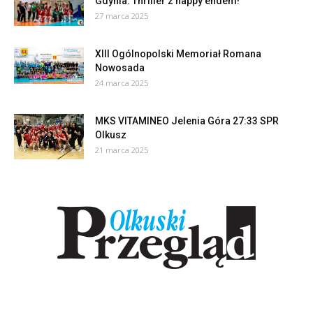
Gdynia. Thriller z happy endem!
27 marca 2025
XIII Ogólnopolski Memoriał Romana
Nowosada
24 marca 2025
MKS VITAMINEO Jelenia Góra 27:33 SPR
Olkusz
21 marca 2025