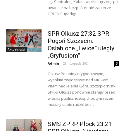
Ligi Centralnej Kobiet w piłce ręcznej: po
awansie na bezpośrednie zaplecze
ORLEN Superligi,...
SPR Olkusz 27:32 SPR
Pogoń Szczecin.
Osłabione „Lwice” uległy
Aktualności
„Gryfusiom”
Admin
-
28 listopada 2024
3
Olkusz Po ubiegłotygodniowym,
wysokim zwycięstwie nad MKS-em
Vitamineo Jelenia Góra, szczypiornistki
SPR-u Olkusz ponownie stanęły przed
własną publicznością, choć tym razem
musiały sobie radzić bez...
SMS ZPRP Płock 23:21