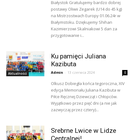
Białystok Gratulujemy bardzo dobrej
postawy Oliwii Zegarek (U14 do 45 kg)
na Mistrzostwach Europy 01.06.24r w
Białymstoku. Dziękujemy Shihan
Kazimierzowi Skalniakowi 5 dan za
przygotowanie i...
Ku pamięci Juliana
Kazibuta
Admin
-
13 czerwca 2024
0
Aktualności
Olkusz Dobiegła końca tegoroczna, XIV
edycja Memoriału Juliana Kazibuta w
Piłce Ręcznej Dziewcząt i Chłopców.
Wyjątkowo przez pięć dni (a nie jak
zazwyczaj przez cztery)...
Srebrne Lwice w Lidze
Centralnej!