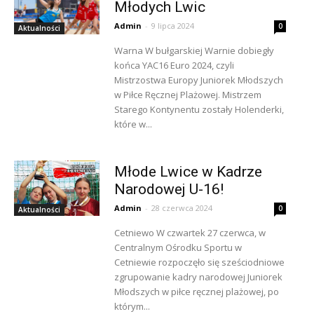
Młodych Lwic
Admin
-
9 lipca 2024
0
Aktualności
Warna W bułgarskiej Warnie dobiegły
końca YAC16 Euro 2024, czyli
Mistrzostwa Europy Juniorek Młodszych
w Piłce Ręcznej Plażowej. Mistrzem
Starego Kontynentu zostały Holenderki,
które w...
Młode Lwice w Kadrze
Narodowej U-16!
Admin
-
28 czerwca 2024
0
Aktualności
Cetniewo W czwartek 27 czerwca, w
Centralnym Ośrodku Sportu w
Cetniewie rozpoczęło się sześciodniowe
zgrupowanie kadry narodowej Juniorek
Młodszych w piłce ręcznej plażowej, po
którym...