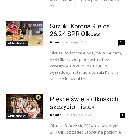
na...
Suzuki Korona Kielce
26:24 SPR Olkusz
Admin
-
6 lutego 2025
13
Aktualności
Olkusz Po środowej wizycie w Kielcach,
SPR Olkusz wciąż pozostaje bez
zwycięstwa w 2025 roku: choć w
wyjazdowym starciu z Suzuki Koroną
Kielce olkuszanki nie...
Piękne święta olkuskich
szczypiornistek
Admin
-
23 grudnia 2024
1
Aktualności
Olkusz Kończy się 2024 rok, w którym
SPR Olkusz zadebiutował na poziomie