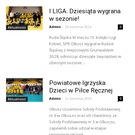
I LIGA. Dziesiąta wygrana
w sezonie!
Admin
-
26 kwietnia 2024
0
Aktualności
Ruda Śląska W meczu 15. kolejki I Ligi
Kobiet, SPR Olkusz wygrał w Rudzie
Śląskiej z miejscowym Grunwaldem
30:28, odnosząc dziesiąte zwycięstwo w
obecnym sezonie....
Powiatowe Igrzyska
Dzieci w Piłce Ręcznej
Admin
-
22 kwietnia 2024
0
Aktualności
Olkusz Uczennice Szkoły Podstawowej
nr 9 w Olkuszu oraz ich rówieśnicy ze
Szkoły Podstawowej nr 3 w Olkuszu,
zapewnili sobie udział w etapie
rejonowym Igrzysk...