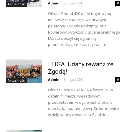
Admin
-
8 maja 2024
0
Aktualności
Olkusz Ponad 420 osób tegoroczną
majówkę rozpoczęło w barwnym
peletonie. Olkuski Rodzinny Rajd
Rowerowy wytyczony ulicami Srebrnego
Miasta cieszył się ogromną
popularnością i dostarczył wielu...
I LIGA. Udany rewanż ze
Zgodą!
Admin
-
8 maja 2024
0
Aktualności
Olkusz Sezon 2023/2024 finiszuje. W
ostatnim meczu wyjazdowym i
przedostatnim w ogóle jeśli chodzi o
obecną kampanię ligową, Srebrne Lwice
wzięły udany rewanż na Zgodzie...