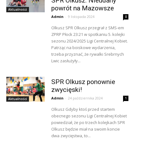
SPR Olkusz. Nieudany
powrót na Mazowsze
Aktualności
Admin
-
9 listopada 2024
0
Olkusz SPR Olkusz przegrał z SMS-em
ZPRP Płock 23:21 w spotkaniu 5. kolejki
sezonu 2024/2025 Ligi Centralnej Kobiet.
Patrząc na boiskowe wydarzenia,
trzeba przyznać, że rywalki Srebrnych
Lwic zasłużyły...
SPR Olkusz ponownie
zwycięski!
Admin
-
24 października 2024
1
Aktualności
Olkusz Gdyby ktoś przed startem
obecnego sezonu Ligi Centralnej Kobiet
powiedział, że po trzech kolejkach SPR
Olkusz będzie miał na swoim koncie
dwa zwycięstwa, to...