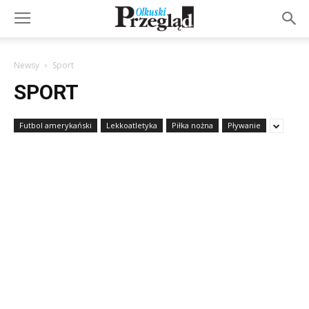
Newsy
Sport
SPORT
Futbol amerykański
Lekkoatletyka
Piłka nożna
Pływanie