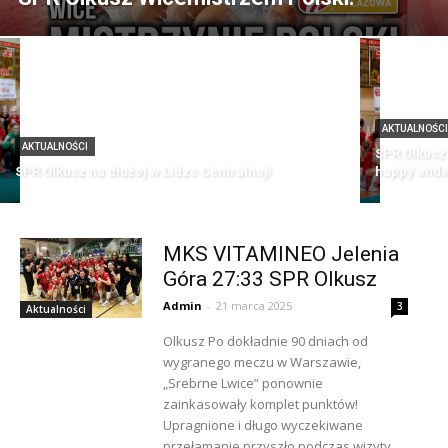
AKTUALNOŚC
AKTUALNOŚCI
SPR Olkusz 
SPR Olkusz na dłużej w Lidze Centralnej!
happy end
MKS VITAMINEO Jelenia
Góra 27:33 SPR Olkusz
Admin
-
21 marca 2025
3
Aktualności
Olkusz Po dokładnie 90 dniach od
wygranego meczu w Warszawie,
„Srebrne Lwice” ponownie
zainkasowały komplet punktów!
Upragnione i długo wyczekiwane
przełamanie przyszło podczas wizyty