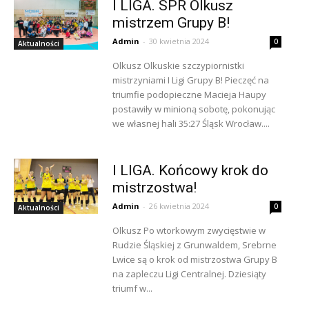
I LIGA. SPR Olkusz
mistrzem Grupy B!
Admin
-
30 kwietnia 2024
0
Aktualności
Olkusz Olkuskie szczypiornistki
mistrzyniami I Ligi Grupy B! Pieczęć na
triumfie podopieczne Macieja Haupy
postawiły w minioną sobotę, pokonując
we własnej hali 35:27 Śląsk Wrocław....
I LIGA. Końcowy krok do
mistrzostwa!
Admin
-
26 kwietnia 2024
0
Aktualności
Olkusz Po wtorkowym zwycięstwie w
Rudzie Śląskiej z Grunwaldem, Srebrne
Lwice są o krok od mistrzostwa Grupy B
na zapleczu Ligi Centralnej. Dziesiąty
triumf w...