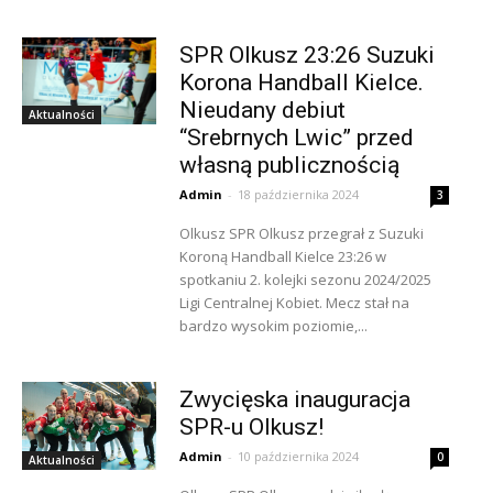
SPR Olkusz 23:26 Suzuki
Korona Handball Kielce.
Nieudany debiut
Aktualności
“Srebrnych Lwic” przed
własną publicznością
Admin
-
18 października 2024
3
Olkusz SPR Olkusz przegrał z Suzuki
Koroną Handball Kielce 23:26 w
spotkaniu 2. kolejki sezonu 2024/2025
Ligi Centralnej Kobiet. Mecz stał na
bardzo wysokim poziomie,...
Zwycięska inauguracja
SPR-u Olkusz!
Admin
-
10 października 2024
0
Aktualności