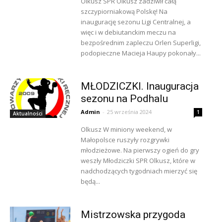
Olkusz SPR Olkusz zadziwił całą
szczypiorniakową Polskę! Na
inaugurację sezonu Ligi Centralnej, a
więc i w debiutanckim meczu na
bezpośrednim zapleczu Orlen Superligi,
podopieczne Macieja Haupy pokonały...
MŁODZICZKI. Inauguracja
sezonu na Podhalu
Admin
-
25 września 2024
1
Aktualności
Olkusz W miniony weekend, w
Małopolsce ruszyły rozgrywki
młodzieżowe. Na pierwszy ogień do gry
weszły Młodziczki SPR Olkusz, które w
nadchodzących tygodniach mierzyć się
będą...
Mistrzowska przygoda