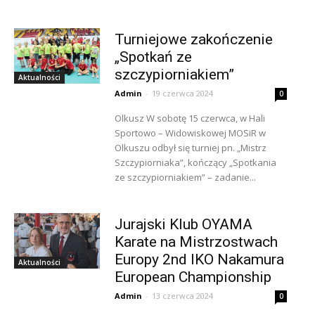
Turniejowe zakończenie
„Spotkań ze
szczypiorniakiem”
Aktualności
Admin
-
19 czerwca 2024
0
Olkusz W sobotę 15 czerwca, w Hali
Sportowo – Widowiskowej MOSiR w
Olkuszu odbył się turniej pn. „Mistrz
Szczypiorniaka”, kończący „Spotkania
ze szczypiorniakiem” – zadanie...
Jurajski Klub OYAMA
Karate na Mistrzostwach
Europy 2nd IKO Nakamura
Aktualności
European Championship
Admin
-
13 czerwca 2024
0