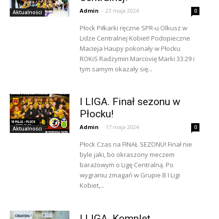
Admin
-
23 maja 2024
0
Aktualności
Płock Piłkarki ręczne SPR-u Olkusz w
Lidze Centralnej Kobiet! Podopieczne
Macieja Haupy pokonały w Płocku
ROKiS Radzymin Marcovię Marki 33:29 i
tym samym okazały się...
I LIGA. Finał sezonu w
Płocku!
Admin
-
17 maja 2024
0
Aktualności
Płock Czas na FINAŁ SEZONU! Finał nie
byle jaki, bo okraszony meczem
barażowym o Ligę Centralną. Po
wygraniu zmagań w Grupie B I Ligi
Kobiet,...
I LIGA. Komplet