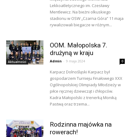
Lekkoatletycznego im. Czesławy
Mentlewicz. Na bieżni olkuskiego
stadionu w OSW „Czarna Góra” 11 maja
rywalizowali biegacze w różnym...
OOM. Małopolska 7.
drużyną w kraju
Admin
-
9 maja 2024
0
Aktualności
Karpacz Dolnośląski Karpacz był
gospodarzem Turnieju Finałowego XXX
Ogólnopolskiej Olimpiady Młodzieży w
piłce ręcznej dziewcząt i chłopców.
Kadra Małopolski z trenerką Moniką
Pastwą oraz trzema...
Rodzinna majówka na
rowerach!