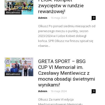
zwycięstw w rundzie
rewanżowej!
Aktualności
Admin
-
16 maja 2024
0
Olkusz Po ponad siedmiu miesiącach od
pierwszego meczu o punkty, sezon
2023/2024 w I Lidze Kobiet dobiegł
końca. SPR Olkusz na finiszu spisał się
równie...
GRETA SPORT – BSG
CUP VI Memoriał im.
Czesławy Mentlewicz z
Aktualności
mocna obsadąi świetnymi
wynikami!
Admin
-
16 maja 2024
0
Olkusz Za nami VI edycja
Międzynarodowego Memoriału