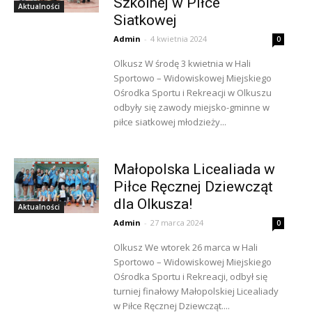
Szkolnej w Piłce
Aktualności
Siatkowej
Admin
-
4 kwietnia 2024
0
Olkusz W środę 3 kwietnia w Hali
Sportowo – Widowiskowej Miejskiego
Ośrodka Sportu i Rekreacji w Olkuszu
odbyły się zawody miejsko-gminne w
piłce siatkowej młodzieży...
Małopolska Licealiada w
Piłce Ręcznej Dziewcząt
dla Olkusza!
Aktualności
Admin
-
27 marca 2024
0
Olkusz We wtorek 26 marca w Hali
Sportowo – Widowiskowej Miejskiego
Ośrodka Sportu i Rekreacji, odbył się
turniej finałowy Małopolskiej Licealiady
w Piłce Ręcznej Dziewcząt....