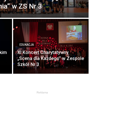
nia” w ZS Nr 3
EDUKACJA
kim
XI Koncert Charytatywny
„Scena dla Każdego” w Zespole
Szkół Nr 3
Reklama