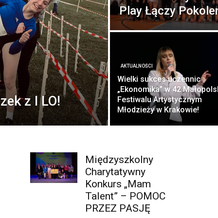
Play Łączy Pokole
AKTUALNOŚCI
Wielki sukces uczennic
„Ekonomika” w 42 Małopols
ek z I LO!
Festiwalu Artystycznym
Młodzieży w Krakowie!
Międzyszkolny
Charytatywny
Konkurs „Mam
Talent” – POMOC
PRZEZ PASJĘ