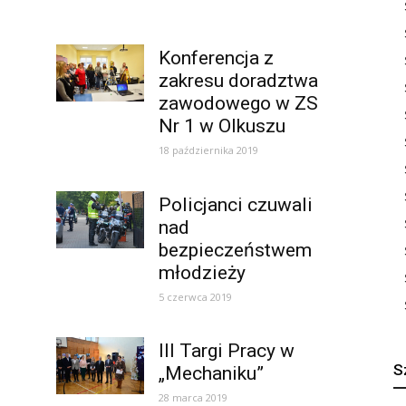
Konferencja z
zakresu doradztwa
zawodowego w ZS
Nr 1 w Olkuszu
18 października 2019
Policjanci czuwali
nad
bezpieczeństwem
młodzieży
5 czerwca 2019
III Targi Pracy w
S
„Mechaniku”
28 marca 2019