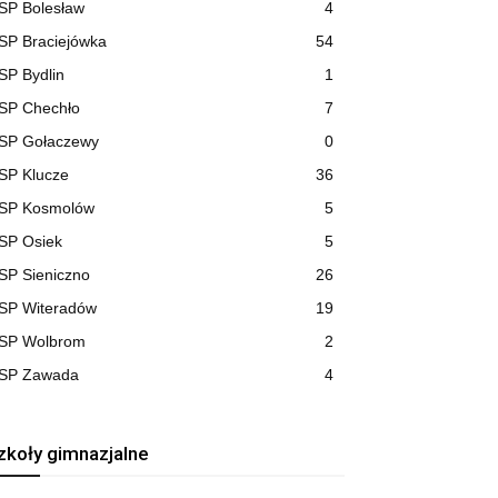
SP Bolesław
4
SP Braciejówka
54
SP Bydlin
1
SP Chechło
7
SP Gołaczewy
0
SP Klucze
36
SP Kosmolów
5
SP Osiek
5
SP Sieniczno
26
SP Witeradów
19
SP Wolbrom
2
SP Zawada
4
zkoły gimnazjalne