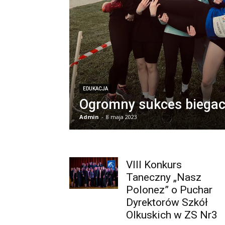
EDUKACJA
Ogromny sukces biegacz
Admin
-
8 maja 2023
VIII Konkurs
Taneczny „Nasz
Polonez” o Puchar
Dyrektorów Szkół
Olkuskich w ZS Nr3