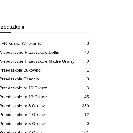
rzedszkola
JPN Kraina Wiewiórek
0
Niepubliczne Przedszkole Delfin
43
Niepubliczne Przedszkole Mądre Urwisy
0
Przedszkole Bukowno
1
Przedszkole Chechło
0
Przedszkole nr 10 Olkusz
3
Przedszkole nr 13 Olkusz
45
Przedszkole nr 3 Olkusz
330
Przedszkole nr 4 Olkusz
12
Przedszkole nr 5 Olkusz
0
Przedszkole nr 7 Olkusz
101