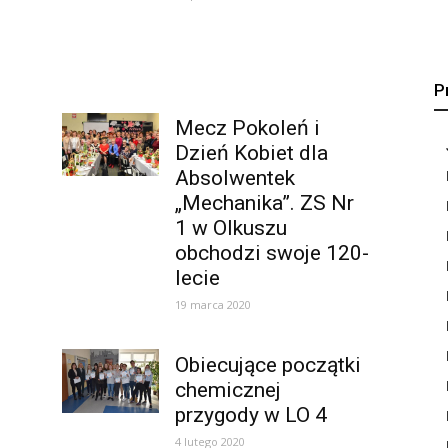
P
Mecz Pokoleń i
Dzień Kobiet dla
Absolwentek
„Mechanika”. ZS Nr
1 w Olkuszu
obchodzi swoje 120-
lecie
19 marca 2020
Obiecujące początki
chemicznej
przygody w LO 4
4 lutego 2020