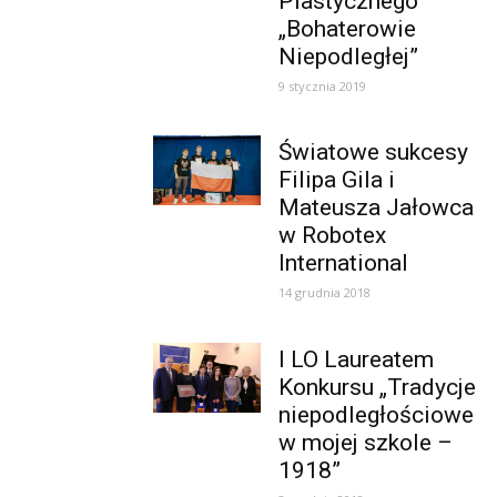
Plastycznego
„Bohaterowie
Niepodległej”
9 stycznia 2019
Światowe sukcesy
Filipa Gila i
Mateusza Jałowca
w Robotex
International
14 grudnia 2018
I LO Laureatem
Konkursu „Tradycje
niepodległościowe
w mojej szkole –
1918”