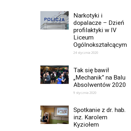
Narkotyki i
dopalacze – Dzień
profilaktyki w IV
Liceum
Ogólnokształcącym
24 stycznia 2020
Tak się bawił
„Mechanik” na Balu
Absolwentów 2020
9 stycznia 2020
Spotkanie z dr. hab.
inz. Karolem
Kyziołem