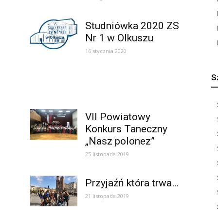
Studniówka 2020 ZS
Nr 1 w Olkuszu
16 stycznia 2020
S
VII Powiatowy
Konkurs Taneczny
„Nasz polonez”
25 listopada 2019
Przyjaźń która trwa…
21 listopada 2019