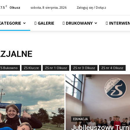
C
17.5
sobota, 8 sierpnia, 2026
Zaloguj się / Dołącz
Olkusz
KATEGORIE
GALERIE
DRUKOWANY
INTERWEN
AZJALNE
ZS Bukowno
ZS Klucze
ZS nr 1 Olkusz
ZS nr 3 Olkusz
ZS nr 4 Olkusz
EDUKACJA
Jubileuszowy Turnie