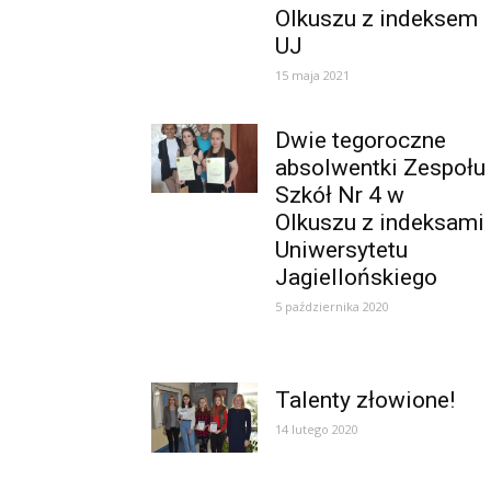
Olkuszu z indeksem
UJ
15 maja 2021
Dwie tegoroczne
absolwentki Zespołu
Szkół Nr 4 w
Olkuszu z indeksami
Uniwersytetu
Jagiellońskiego
5 października 2020
Talenty złowione!
14 lutego 2020