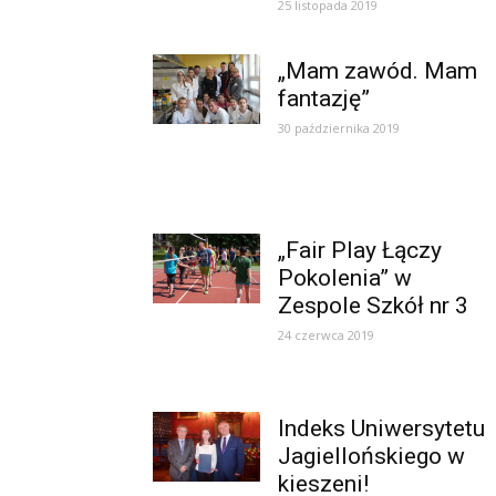
25 listopada 2019
„Mam zawód. Mam
fantazję”
30 października 2019
„Fair Play Łączy
Pokolenia” w
Zespole Szkół nr 3
24 czerwca 2019
Indeks Uniwersytetu
Jagiellońskiego w
kieszeni!