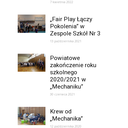
7 kwietnia 2022
„Fair Play Łączy
Pokolenia” w
Zespole Szkół Nr 3
13 października 2021
Powiatowe
zakończenie roku
szkolnego
2020/2021 w
„Mechaniku”
30 czerwca 2021
Krew od
„Mechanika”
12 października 2020