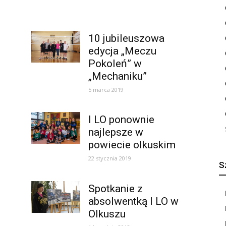
10 jubileuszowa
edycja „Meczu
Pokoleń” w
„Mechaniku”
5 marca 2019
I LO ponownie
najlepsze w
powiecie olkuskim
22 stycznia 2019
S
Spotkanie z
absolwentką I LO w
Olkuszu