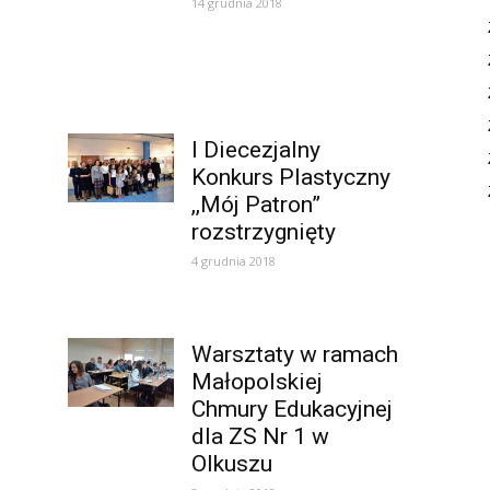
14 grudnia 2018
I Diecezjalny
Konkurs Plastyczny
,,Mój Patron”
rozstrzygnięty
4 grudnia 2018
Warsztaty w ramach
Małopolskiej
Chmury Edukacyjnej
dla ZS Nr 1 w
Olkuszu