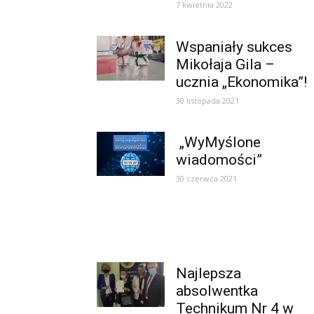
7 kwietnia 2022
Wspaniały sukces
Mikołaja Gila –
ucznia „Ekonomika”!
30 listopada 2021
„WyMyślone
wiadomości”
30 czerwca 2021
Najlepsza
absolwentka
Technikum Nr 4 w