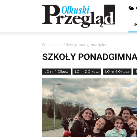
Przegląd
Olkuski
Edukacja
Szkoły ponadgimnazjalne
SZKOŁY PONADGIMN
LO nr 1 Olkusz
LO nr 2 Olkusz
LO nr 4 Olkusz