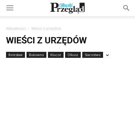
Aktualności
Wieści z urzędów
WIEŚCI Z URZĘDÓW
Bolesław
Bukowno
Klucze
Olkusz
Starostwo