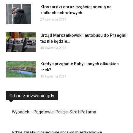
Kloszardzi coraz częściej nocują na
klatkach schodowych
27 czerwca 2024
Urząd Marszałkowski: autobusu do Przegini
też nie będzie…
18 kwietnia 2024
Kiedy sprzątanie Baby i innych olkuskich
rzek?
15 kwietnia 2024
Gdzie zadzwonić gdy
Wypadek – Pogotowie, Policja, Straż Pożarna
Gdzie załatwić osiedlowe sprawy mieszkaniowe