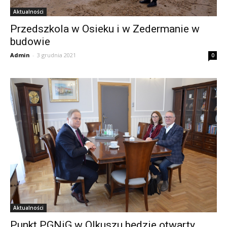
Aktualności
Przedszkola w Osieku i w Zedermanie w
budowie
Admin
-
3 grudnia 2021
0
Aktualności
Punkt PGNiG w Olkuszu będzie otwarty