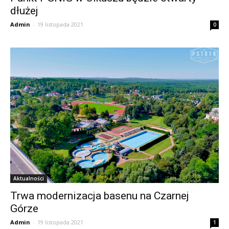
dłużej
Admin
-
19 listopada 2021
0
Aktualności
Trwa modernizacja basenu na Czarnej
Górze
Admin
-
19 listopada 2021
1