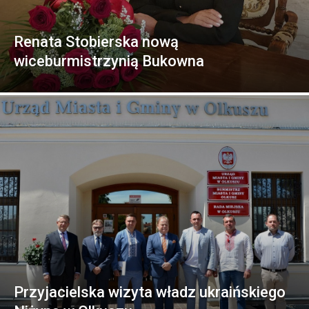
Renata Stobierska nową
wiceburmistrzynią Bukowna
Przyjacielska wizyta władz ukraińskiego