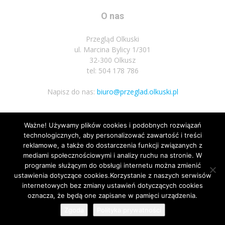
O nas
Przegląd Olkuski
ul. Marcina Bylicy 1/301
32-300 Olkusz
tel: 504 178 786
Napisz do nas:
biuro@przeglad.olkuski.pl
Ważne! Używamy plików cookies i podobnych rozwiązań
Podążaj za nami
technologicznych, aby personalizować zawartość i treści
reklamowe, a także do dostarczenia funkcji związanych z
mediami społecznościowymi i analizy ruchu na stronie. W
programie służącym do obsługi internetu można zmienić
ustawienia dotyczące cookies.Korzystanie z naszych serwisów
internetowych bez zmiany ustawień dotyczących cookies
oznacza, że będą one zapisane w pamięci urządzenia.
Nota prawna
Polityka prywatnosci
Kariera
Regulamin
Zgoda
Polityka prywatności
© Wszelkie prawa zastrzeżone 2020