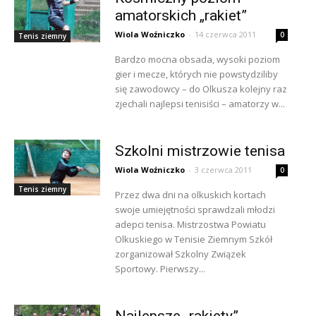
amatorskich „rakiet”
Wiola Woźniczko
-
14 czerwca 2011
0
Tenis ziemny
Bardzo mocna obsada, wysoki poziom
gier i mecze, których nie powstydziliby
się zawodowcy – do Olkusza kolejny raz
zjechali najlepsi tenisiści – amatorzy w...
Szkolni mistrzowie tenisa
Wiola Woźniczko
-
3 czerwca 2011
0
Tenis ziemny
Przez dwa dni na olkuskich kortach
swoje umiejętności sprawdzali młodzi
adepci tenisa. Mistrzostwa Powiatu
Olkuskiego w Tenisie Ziemnym Szkół
zorganizował Szkolny Związek
Sportowy. Pierwszy...
Najlepsze „rakiety”