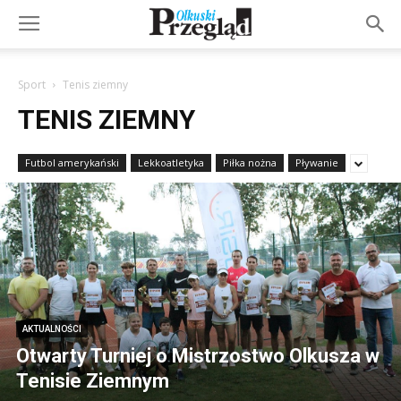
Sport
Tenis ziemny
TENIS ZIEMNY
Futbol amerykański
Lekkoatletyka
Piłka nożna
Pływanie
AKTUALNOŚCI
Otwarty Turniej o Mistrzostwo Olkusza w
Tenisie Ziemnym