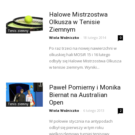
Halowe Mistrzostwa
Olkusza w Tenisie
Ziemnym
Tenis ziemny
Wiola Woźniczko
-
18 lutego 2014
0
Po raz trzeci na nowej nawierzchni w
olkuskiej hali MOSiR 15 i 16 lutego
odbyły się Halowe Mistrzostwa Olkusza
w tenisie ziemnym. Wyniki...
Paweł Pomierny i Monika
Biernat na Australian
Open
Tenis ziemny
Wiola Woźniczko
-
6 lutego 2013
2
W połowie stycznia na antypodach
odbył się pierwszy w tym roku
wielkoszlemowy turniej tenisowy