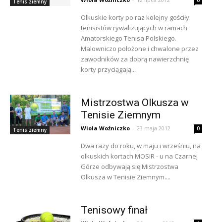
0
Tenis ziemny
Olkuskie korty po raz kolejny gościły
tenisistów rywalizujących w ramach
Amatorskiego Tenisa Polskiego.
Malowniczo położone i chwalone przez
zawodników za dobrą nawierzchnię
korty przyciągają...
Mistrzostwa Olkusza w
Tenisie Ziemnym
Wiola Woźniczko
-
23 maja 2012
0
Tenis ziemny
Dwa razy do roku, w maju i wrześniu, na
olkuskich kortach MOSiR - u na Czarnej
Górze odbywają się Mistrzostwa
Olkusza w Tenisie Ziemnym....
Tenisowy finał