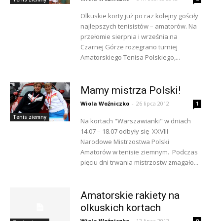
Olkuskie korty już po raz kolejny gościły
najlepszych tenisistów – amatorów. Na
przełomie sierpnia i września na
Czarnej Górze rozegrano turniej
Amatorskiego Tenisa Polskiego,...
Mamy mistrza Polski!
Wiola Woźniczko
-
26 lipca 2012
1
Tenis ziemny
Na kortach "Warszawianki" w dniach
14.07 – 18.07 odbyły się XXVIII
Narodowe Mistrzostwa Polski
Amatorów w tenisie ziemnym. Podczas
pięciu dni trwania mistrzostw zmagało...
Amatorskie rakiety na
olkuskich kortach
Wiola Woźniczko
-
12 lipca 2012