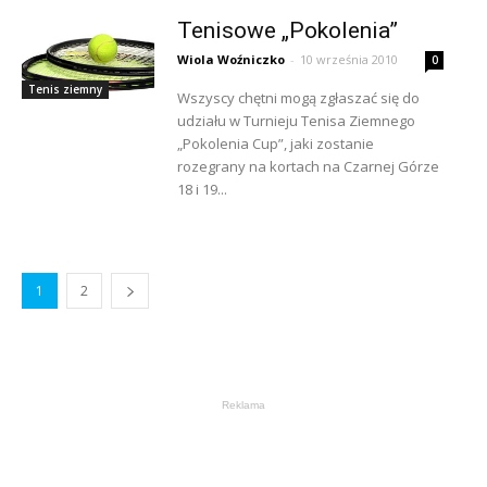
Tenisowe „Pokolenia”
Wiola Woźniczko
-
10 września 2010
0
Tenis ziemny
Wszyscy chętni mogą zgłaszać się do
udziału w Turnieju Tenisa Ziemnego
„Pokolenia Cup”, jaki zostanie
rozegrany na kortach na Czarnej Górze
18 i 19...
1
2
Reklama