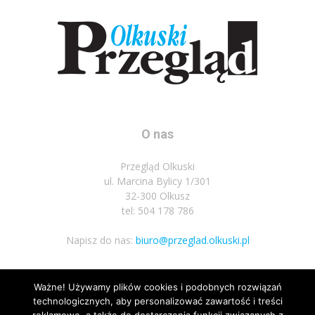
O nas
Przegląd Olkuski
ul. Marcina Bylicy 1/301
32-300 Olkusz
tel: 504 178 786
Napisz do nas:
biuro@przeglad.olkuski.pl
Ważne! Używamy plików cookies i podobnych rozwiązań
Podążaj za nami
technologicznych, aby personalizować zawartość i treści