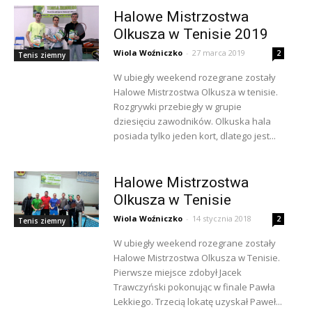
Halowe Mistrzostwa
Olkusza w Tenisie 2019
Wiola Woźniczko
-
27 marca 2019
2
Tenis ziemny
W ubiegły weekend rozegrane zostały
Halowe Mistrzostwa Olkusza w tenisie.
Rozgrywki przebiegły w grupie
dziesięciu zawodników. Olkuska hala
posiada tylko jeden kort, dlatego jest...
Halowe Mistrzostwa
Olkusza w Tenisie
Wiola Woźniczko
-
14 stycznia 2018
2
Tenis ziemny
W ubiegły weekend rozegrane zostały
Halowe Mistrzostwa Olkusza w Tenisie.
Pierwsze miejsce zdobył Jacek
Trawczyński pokonując w finale Pawła
Lekkiego. Trzecią lokatę uzyskał Paweł...