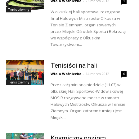
Wiola Woźniczko
-
26 marca 2012
1
Tenis ziemny
W olkuskiej hali sportowej rozegrano
finał Halowych Mistrzostw Olkusza w
Tenisie Ziemnym, organizowanych
przez Miejski Ośrodek Sportu i Rekreacji
we współpracy z Olkuskim
Towarzystwem...
Tenisiści na hali
Wiola Woźniczko
-
14 marca 2012
0
Tenis ziemny
Przez całą minioną niedzielę (11.03) w
olkuskiej Hali Sportowo-Widowiskowej
MOSiR rozgrywano mecze w ramach
Halowych Mistrzostw Olkusza w Tenisie
Ziemnym. Organizatorem turnieju jest
Miejski...
Kosmiczny poziom