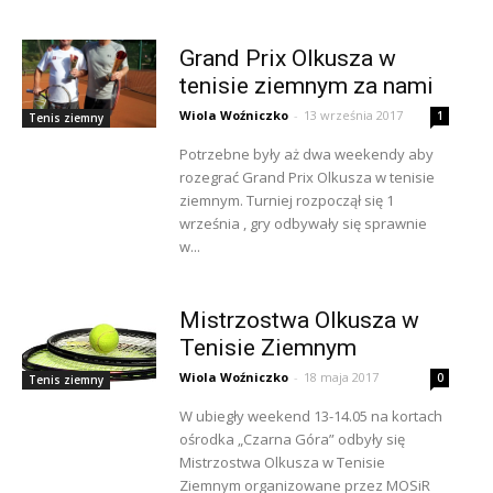
Grand Prix Olkusza w
tenisie ziemnym za nami
Wiola Woźniczko
-
13 września 2017
1
Tenis ziemny
Potrzebne były aż dwa weekendy aby
rozegrać Grand Prix Olkusza w tenisie
ziemnym. Turniej rozpoczął się 1
września , gry odbywały się sprawnie
w...
Mistrzostwa Olkusza w
Tenisie Ziemnym
Wiola Woźniczko
-
18 maja 2017
0
Tenis ziemny
W ubiegły weekend 13-14.05 na kortach
ośrodka „Czarna Góra” odbyły się
Mistrzostwa Olkusza w Tenisie
Ziemnym organizowane przez MOSiR