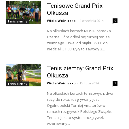
Tenisowe Grand Prix
Olkusza
Wiola Woźniczko
-
4 września 2014
0
Tenis ziemny
Na olkuskich kortach MOSiR ośrodka
Czarna Góra odbył się turniej tenisa
ziemnego. Trwał od piątku 29.08 do
niedzieli 31.08. Były to zawody 3...
Tenis ziemny: Grand Prix
Olkusza
Wiola Woźniczko
-
15 lipca 2014
1
Tenis ziemny
Na olkuskich kortach tenisowych, dwa
razy do roku, rozgrywany jest
Ogólnopolski Turniej Amatorów w
ramach rozgrywek Polskiego Związku
Tenisa. Jest to system rozgrywek
wzorowany...