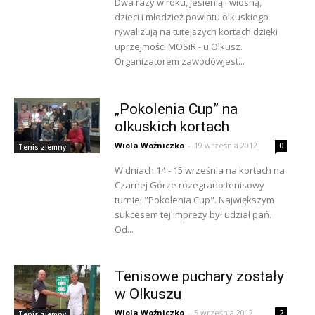
Dwa razy w roku, jesienią i wiosną,
dzieci i młodzież powiatu olkuskiego
rywalizują na tutejszych kortach dzięki
uprzejmości MOSiR - u Olkusz.
Organizatorem zawodówjest...
„Pokolenia Cup” na
olkuskich kortach
Wiola Woźniczko
-
19 września 2012
0
Tenis ziemny
W dniach 14 - 15 września na kortach na
Czarnej Górze rozegrano tenisowy
turniej "Pokolenia Cup". Największym
sukcesem tej imprezy był udział pań.
Od...
Tenisowe puchary zostały
w Olkuszu
Wiola Woźniczko
-
5 września 2012
2
Tenis ziemny