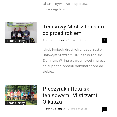
Olkusz. Rywalizacja sportowa
przebiegała w...
Tenisowy Mistrz ten sam
co przed rokiem
Piotr Kubiczek
-
9 marca 2017
3
Tenis ziemny
Jakub Kmiecik drugi rok z rzędu został
Halowym Mistrzem Olkusza w Tenisie
Ziemnym. W finale dwudniowej imprezy
po super tie-breaku pokonał sporo od
siebie...
Pieczyrak i Hatalski
tenisowymi Mistrzami
Olkusza
Tenis ziemny
Piotr Kubiczek
-
2 września 2015
0