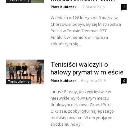
Piotr Kubiczek
-
12 marca 2015
2
W dniach od 28 lutego do 3 marca w
Chorzowie, odbywały się Mistrzostwa
Polski w Tenisie Ziemnym PZT
Amatorów i Seniorów. Impreza
zakończyła się...
Tenisiści walczyli o
halowy prymat w mieście
Piotr Kubiczek
-
5 stycznia 2015
0
Tenis ziemny
Janusz Piasny, po zwycięstwie w
niezwykle wyrównanym meczu
finałowym o Halowe Grand Prix
Olkusza, zdobył tytuł najlepszego
tenisisty powiatu. W decydującym
spotkaniu nowy...