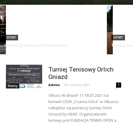
SPORT
SPORT
II Turniej Tenisowy Orlich Gniazd
Turniej Ten
Turniej Tenisowy Orlich
Gniazd
Admin
-
29 czerwca 2021
1
Newsy
Olkusz W dniach 17-18.07.2021 na
kortach OSW „Czarna Góra” w Olkuszu
odbędzie się pierwszy turniej Orlich
Gniazd by HEAD. Organizatorem
turnieju jest FUNDACJA TENNIS OPEN a...