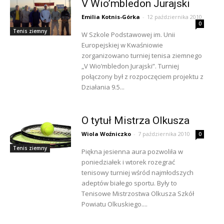
V Wio’mbledon Jurajski
Emilia Kotnis-Górka
-
12 października 2010
0
Tenis ziemny
W Szkole Podstawowej im. Unii
Europejskiej w Kwaśniowie
zorganizowano turniej tenisa ziemnego
„V Wio’mbledon Jurajski”. Turniej
połączony był z rozpoczęciem projektu z
Działania 9.5...
O tytuł Mistrza Olkusza
Wiola Woźniczko
-
7 października 2010
0
Tenis ziemny
Piękna jesienna aura pozwoliła w
poniedziałek i wtorek rozegrać
tenisowy turniej wśród najmłodszych
adeptów białego sportu. Były to
Tenisowe Mistrzostwa Olkusza Szkół
Powiatu Olkuskiego....