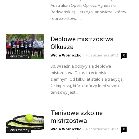
Australian Open. Oprócz Agnieszki
Radwańskiej i Jerzego Janowicza, którzy
reprezentowali...
Deblowe mistrzostwa
Olkusza
Wiola Woźniczko
-
4 października 2012
0
Tenis ziemny
30. września odbyły się deblowe
mistrzostwa Olkusza w tenisie
ziemnym. Od kilku lat stało się tradycją,
że imprezą, która kończy letni sezon
tenisowy jest...
Tenisowe szkolne
mistrzostwa
Wiola Woźniczko
-
4 października 2012
0
Tenis ziemny