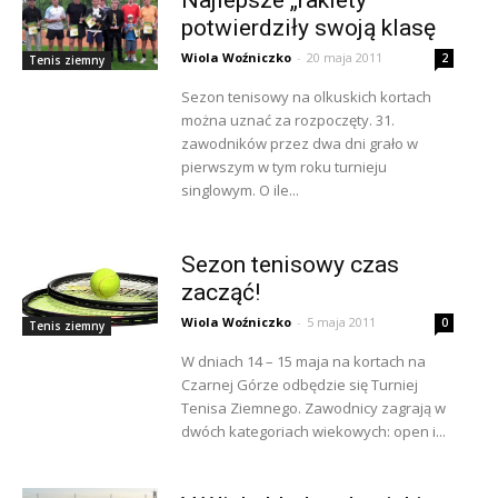
potwierdziły swoją klasę
Wiola Woźniczko
-
20 maja 2011
2
Tenis ziemny
Sezon tenisowy na olkuskich kortach
można uznać za rozpoczęty. 31.
zawodników przez dwa dni grało w
pierwszym w tym roku turnieju
singlowym. O ile...
Sezon tenisowy czas
zacząć!
Wiola Woźniczko
-
5 maja 2011
0
Tenis ziemny
W dniach 14 – 15 maja na kortach na
Czarnej Górze odbędzie się Turniej
Tenisa Ziemnego. Zawodnicy zagrają w
dwóch kategoriach wiekowych: open i...