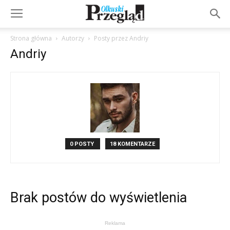
Strona główna
Autorzy
Posty przez Andriy
Andriy
0 POSTY
18 KOMENTARZE
Brak postów do wyświetlenia
Reklama