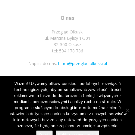
O nas
Przegląd Olkuski
ul. Marcina Bylicy 1/301
32-300 Olkusz
tel: 504 178 786
Napisz do nas:
biuro@przeglad.olkuski.pl
Ważne! Używamy plików cookies i podobnych rozwiązań
Podążaj za nami
technologicznych, aby personalizować zawartość i treści
reklamowe, a także do dostarczenia funkcji związanych z
mediami społecznościowymi i analizy ruchu na stronie. W
programie służącym do obsługi internetu można zmienić
ustawienia dotyczące cookies.Korzystanie z naszych serwisów
internetowych bez zmiany ustawień dotyczących cookies
oznacza, że będą one zapisane w pamięci urządzenia.
Nota prawna
Polityka prywatnosci
Kariera
Regulamin
Zgoda
Polityka prywatności