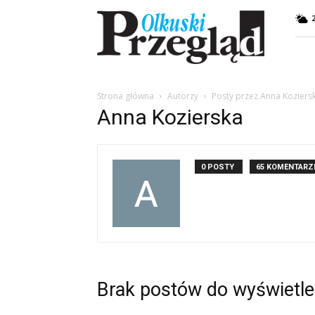
Przegląd
Olkuski
Strona główna
Autorzy
Posty przez Anna Koziers
Anna Kozierska
0 POSTY
65 KOMENTARZ
Brak postów do wyświetle