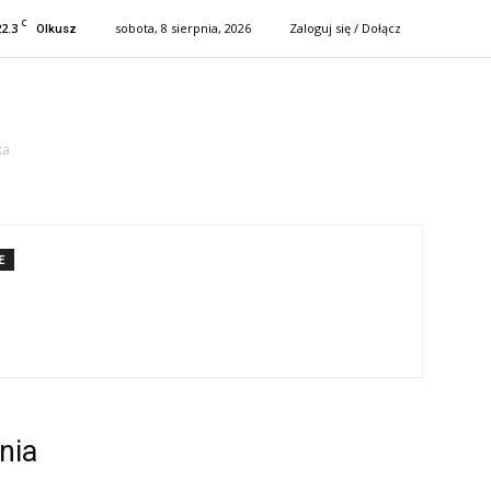
C
22.3
sobota, 8 sierpnia, 2026
Zaloguj się / Dołącz
Olkusz
ka
E
nia