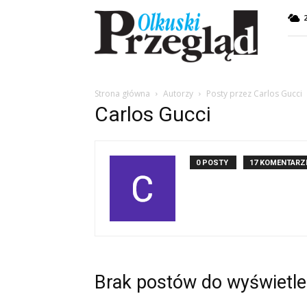
Przegląd
Olkuski
Strona główna
Autorzy
Posty przez Carlos Gucci
Carlos Gucci
0 POSTY
17 KOMENTARZ
Brak postów do wyświetle