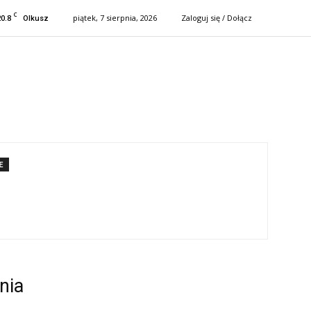
C
20.8
piątek, 7 sierpnia, 2026
Zaloguj się / Dołącz
Olkusz
E
nia