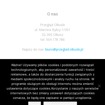
O nas
Przegląd Olkuski
ul. Marcina Bylicy 1/301
32-300 Olkusz
tel: 504 178 786
Napisz do nas:
biuro@przeglad.olkuski.pl
Ważne! Używamy plików cookies i podobnych rozwiązań
Podążaj za nami
technologicznych, aby personalizować zawartość i treści
reklamowe, a także do dostarczenia funkcji związanych z
mediami społecznościowymi i analizy ruchu na stronie. W
programie służącym do obsługi internetu można zmienić
ustawienia dotyczące cookies.Korzystanie z naszych serwisów
internetowych bez zmiany ustawień dotyczących cookies
oznacza, że będą one zapisane w pamięci urządzenia.
Nota prawna
Polityka prywatnosci
Kariera
Regulamin
Zgoda
Polityka prywatności