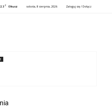
C
22.3
sobota, 8 sierpnia, 2026
Zaloguj się / Dołącz
Olkusz
E
nia