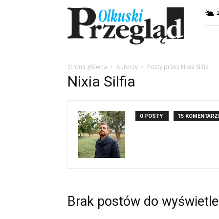
Przegląd
Olkuski
Strona główna
Autorzy
Posty przez Nixia Silfia
Nixia Silfia
0 POSTY
15 KOMENTARZ
Brak postów do wyświetle