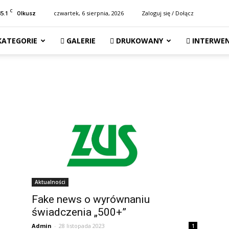
C
35.1
czwartek, 6 sierpnia, 2026
Zaloguj się / Dołącz
Olkusz
KATEGORIE
GALERIE
DRUKOWANY
INTERWEN
Aktualności
Fake news o wyrównaniu
świadczenia „500+”
Admin
-
28 listopada 2023
1