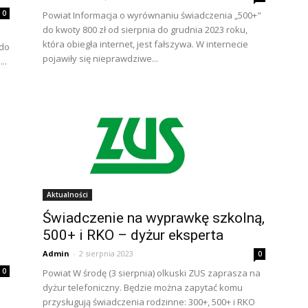
0
Powiat Informacja o wyrównaniu świadczenia „500+"
do kwoty 800 zł od sierpnia do grudnia 2023 roku,
która obiegła internet, jest fałszywa. W internecie
 do
pojawiły się nieprawdziwe...
..
Aktualności
Świadczenie na wyprawkę szkolną,
500+ i RKO – dyżur eksperta
Admin
-
2 sierpnia 2023
0
0
Powiat W środę (3 sierpnia) olkuski ZUS zaprasza na
dyżur telefoniczny. Będzie można zapytać komu
przysługują świadczenia rodzinne: 300+, 500+ i RKO