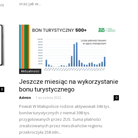
oraz jak w...
eni
Aktualności
Jeszcze miesiąc na wykorzystanie
bonu turystycznego
0
Admin
-
1 września 2022
0
Powiat W Małopolsce rodzice aktywowali 346 tys.
bonów turystycznych z niemal 398 tys.
przygotowanych przez ZUS. Suma płatności
zrealizowanych przez mieszkańców regionu
przekroczyła 258 mln...