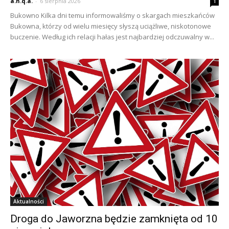
a.n.q.a.
-
6 sierpnia 2026
1
Bukowno Kilka dni temu informowaliśmy o skargach mieszkańców
Bukowna, którzy od wielu miesięcy słyszą uciążliwe, niskotonowe
buczenie. Według ich relacji hałas jest najbardziej odczuwalny w...
Aktualności
Droga do Jaworzna będzie zamknięta od 10