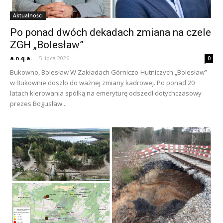
Aktualności
Po ponad dwóch dekadach zmiana na czele
ZGH „Bolesław”
a.n.q.a.
-
5 lipca 2026
0
Bukowno, Bolesław W Zakładach Górniczo-Hutniczych „Bolesław”
w Bukownie doszło do ważnej zmiany kadrowej. Po ponad 20
latach kierowania spółką na emeryturę odszedł dotychczasowy
prezes Bogusław...