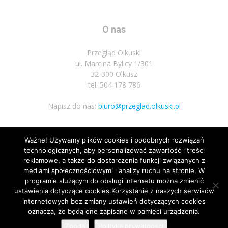
O nas
Przegląd Olkuski
ul. Marcina Bylicy 1/301
32-300 Olkusz
tel: 504 178 786
Napisz do nas:
biuro@przeglad.olkuski.pl
Ważne! Używamy plików cookies i podobnych rozwiązań
Podążaj za nami
technologicznych, aby personalizować zawartość i treści
reklamowe, a także do dostarczenia funkcji związanych z
mediami społecznościowymi i analizy ruchu na stronie. W
programie służącym do obsługi internetu można zmienić
ustawienia dotyczące cookies.Korzystanie z naszych serwisów
internetowych bez zmiany ustawień dotyczących cookies
oznacza, że będą one zapisane w pamięci urządzenia.
Nota prawna
Polityka prywatnosci
Kariera
Regulamin
Zgoda
Polityka prywatności