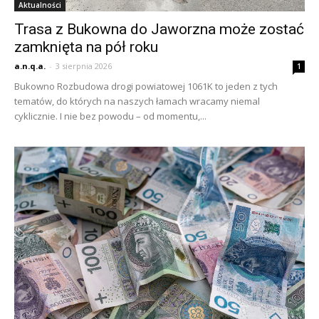
Aktualności
Trasa z Bukowna do Jaworzna może zostać
zamknięta na pół roku
a.n.q.a.
-
3 sierpnia 2026
1
Bukowno Rozbudowa drogi powiatowej 1061K to jeden z tych
tematów, do których na naszych łamach wracamy niemal
cyklicznie. I nie bez powodu – od momentu,...