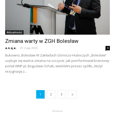
Aktualności
Zmiana warty w ZGH Bolesław
a.n.q.a.
-
29 maja 2026
0
Bukowno, Bolesław W Zakładach Górniczo-Hutniczych „Bolesław”
szykuje się ważna zmiana na szczycie. Jak poinformował branżowy
portal WNP.pl, Bogusław Ochab, wieloletni prezes spółki, złożył
rezygnację z...
1
2
3
Reklama