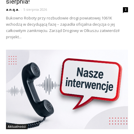
sierpnia!
a.n.q.a.
-
5 sierpnia 2026
3
Bukowno Roboty przy rozbudowie drogi powiatowej 1061K
wchodzą w decydującą fazę – zapadła oficjalna decyzja o jej
całkowitym zamknięciu. Zarząd Drogowy w Olkuszu zatwierdził
projekt...
Aktualności