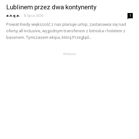
Lublinem przez dwa kontynenty
a.n.q.a.
-
8 lipca 2026
1
Powiat Kiedy większość z nas planuje urlop, zastanawia się nad
ofertą all inclusive, wygodnym transferem z lotniska i hotelem z
basenem. Tymczasem ekipa, którą Przegląd...
Reklama