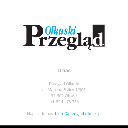
O nas
Przegląd Olkuski
ul. Marcina Bylicy 1/301
32-300 Olkusz
tel: 504 178 786
Napisz do nas:
biuro@przeglad.olkuski.pl