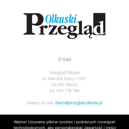
O nas
Przegląd Olkuski
ul. Marcina Bylicy 1/301
32-300 Olkusz
tel: 504 178 786
Napisz do nas:
biuro@przeglad.olkuski.pl
Ważne! Używamy plików cookies i podobnych rozwiązań
Podążaj za nami
technologicznych, aby personalizować zawartość i treści