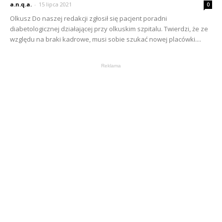
a.n.q.a.
-
15 lipca 2021
0
Olkusz Do naszej redakcji zgłosił się pacjent poradni
diabetologicznej działającej przy olkuskim szpitalu. Twierdzi, że ze
względu na braki kadrowe, musi sobie szukać nowej placówki....
Reklama