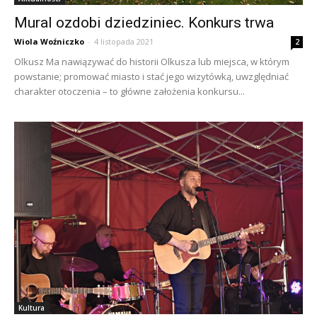
Mural ozdobi dziedziniec. Konkurs trwa
Wiola Woźniczko
-
4 listopada 2021
2
Olkusz Ma nawiązywać do historii Olkusza lub miejsca, w którym
powstanie; promować miasto i stać jego wizytówką, uwzględniać
charakter otoczenia – to główne założenia konkursu...
Kultura