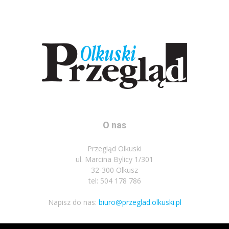
O nas
Przegląd Olkuski
ul. Marcina Bylicy 1/301
32-300 Olkusz
tel: 504 178 786
Napisz do nas:
biuro@przeglad.olkuski.pl