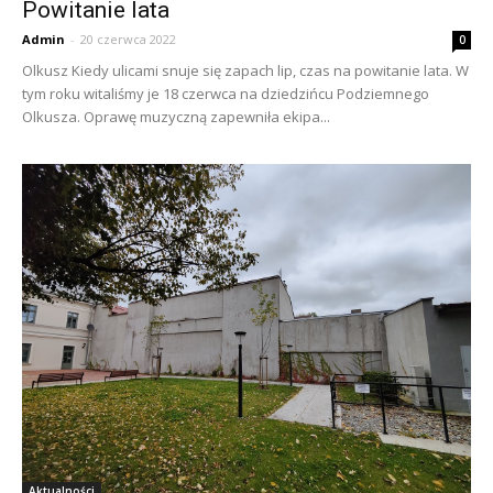
Powitanie lata
Admin
-
20 czerwca 2022
0
Olkusz Kiedy ulicami snuje się zapach lip, czas na powitanie lata. W
tym roku witaliśmy je 18 czerwca na dziedzińcu Podziemnego
Olkusza. Oprawę muzyczną zapewniła ekipa...
Aktualności