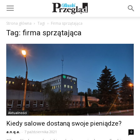
Strona główna
Tagi
Firma sprzątająca
Tag: firma sprzątająca
Aktualności
Kiedy salowe dostaną swoje pieniądze?
a.n.q.a.
-
7 października 2021
0