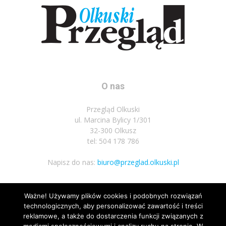
O nas
Przegląd Olkuski
ul. Marcina Bylicy 1/301
32-300 Olkusz
tel: 504 178 786
Napisz do nas:
biuro@przeglad.olkuski.pl
Ważne! Używamy plików cookies i podobnych rozwiązań
Podążaj za nami
technologicznych, aby personalizować zawartość i treści
reklamowe, a także do dostarczenia funkcji związanych z