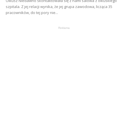
Olkusz Niedawno skontaktowała się z nami salowa z olkuskiego
szpitala. Z jej relacji wynika, że jej grupa zawodowa, licząca 35
pracowników, do tej pory nie...
Reklama