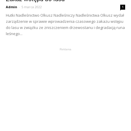
Admin
-
5 marca 2022
1
Hutki Nadleśnictwo Olkusz Nadleśniczy Nadleśnictwa Olkusz wydał
zarządzenie w sprawie wprowadzenia czasowego zakazu wstępu
do lasu w związku ze zniszczeniem drzewostanu i degradacją runa
leśnego...
Reklama