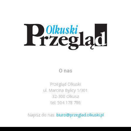
O nas
Przegląd Olkuski
ul. Marcina Bylicy 1/301
32-300 Olkusz
tel: 504 178 786
Napisz do nas:
biuro@przeglad.olkuski.pl