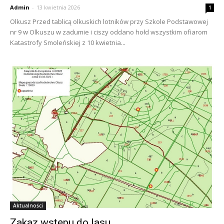
Admin
-
13 kwietnia 2026
1
Olkusz Przed tablicą olkuskich lotników przy Szkole Podstawowej
nr 9 w Olkuszu w zadumie i ciszy oddano hołd wszystkim ofiarom
Katastrofy Smoleńskiej z 10 kwietnia...
Aktualności
Zakaz wstępu do lasu