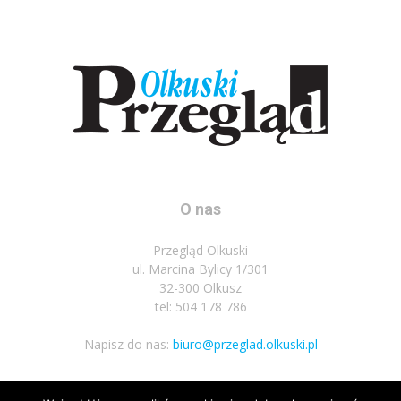
O nas
Przegląd Olkuski
ul. Marcina Bylicy 1/301
32-300 Olkusz
tel: 504 178 786
Napisz do nas:
biuro@przeglad.olkuski.pl