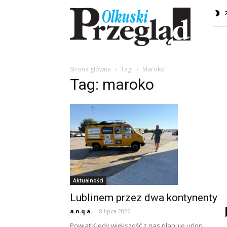
Przegląd
Olkuski
Strona główna
Tagi
Maroko
Tag: maroko
Aktualności
Lublinem przez dwa kontynenty
a.n.q.a.
-
8 lipca 2026
Powiat Kiedy większość z nas planuje urlop,