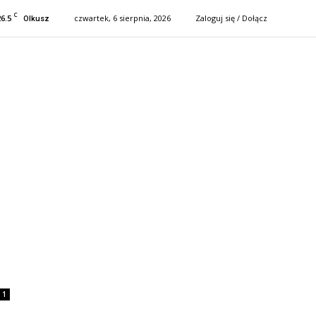
C
26.5
czwartek, 6 sierpnia, 2026
Zaloguj się / Dołącz
Olkusz
1