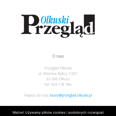
O nas
Przegląd Olkuski
ul. Marcina Bylicy 1/301
32-300 Olkusz
tel: 504 178 786
Napisz do nas:
biuro@przeglad.olkuski.pl
Ważne! Używamy plików cookies i podobnych rozwiązań
Podążaj za nami