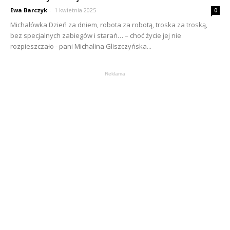
Ewa Barczyk
-
1 kwietnia 2025
0
Michałówka Dzień za dniem, robota za robotą, troska za troską,
bez specjalnych zabiegów i starań… – choć życie jej nie
rozpieszczało - pani Michalina Gliszczyńska...
Reklama