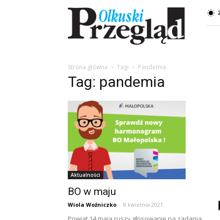
Przegląd
Olkuski
Strona główna
Tagi
Pandemia
Tag: pandemia
Aktualności
BO w maju
Wiola Woźniczko
-
8 kwietnia 2021
Powiat 14 maja ruszy głosowanie na zadania