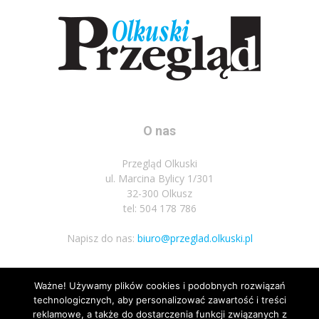
O nas
Przegląd Olkuski
ul. Marcina Bylicy 1/301
32-300 Olkusz
tel: 504 178 786
Napisz do nas:
biuro@przeglad.olkuski.pl
Ważne! Używamy plików cookies i podobnych rozwiązań
Podążaj za nami
technologicznych, aby personalizować zawartość i treści
reklamowe, a także do dostarczenia funkcji związanych z