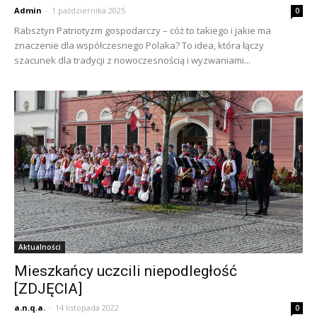
Admin
-
1 października 2025
0
Rabsztyn Patriotyzm gospodarczy – cóż to takiego i jakie ma
znaczenie dla współczesnego Polaka? To idea, która łączy
szacunek dla tradycji z nowoczesnością i wyzwaniami...
Aktualności
Mieszkańcy uczcili niepodległość
[ZDJĘCIA]
a.n.q.a.
-
14 listopada 2022
0