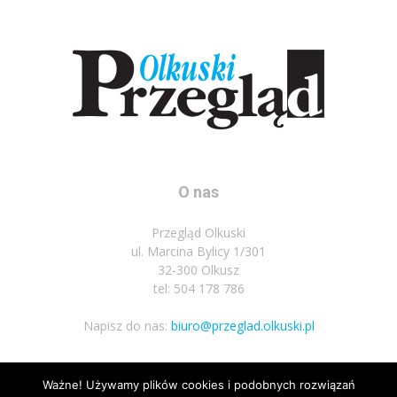
O nas
Przegląd Olkuski
ul. Marcina Bylicy 1/301
32-300 Olkusz
tel: 504 178 786
Napisz do nas:
biuro@przeglad.olkuski.pl
Ważne! Używamy plików cookies i podobnych rozwiązań
Podążaj za nami