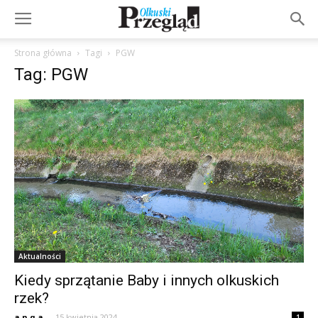
Strona główna
Tagi
PGW
Tag: PGW
Aktualności
Kiedy sprzątanie Baby i innych olkuskich
rzek?
a.n.q.a.
-
15 kwietnia 2024
1