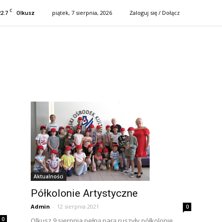
C
22.7
piątek, 7 sierpnia, 2026
Zaloguj się / Dołącz
Olkusz
Aktualności
Półkolonie Artystyczne
Admin
-
12 sierpnia 2021
0
0
Olkusz 9 sierpnia pełną parą ruszyły półkolonie