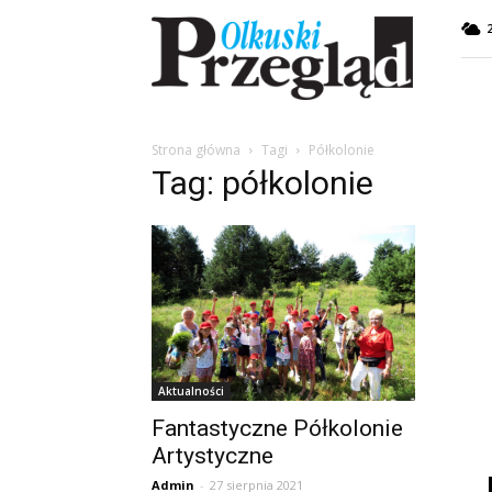
Przegląd
Olkuski
Strona główna
Tagi
Półkolonie
Tag: półkolonie
Aktualności
Fantastyczne Półkolonie
Artystyczne
Admin
-
27 sierpnia 2021