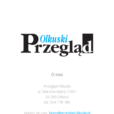
O nas
Przegląd Olkuski
ul. Marcina Bylicy 1/301
32-300 Olkusz
tel: 504 178 786
Napisz do nas:
biuro@przeglad.olkuski.pl