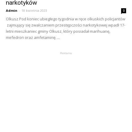
narkotyków
Admin
-
18 kwietnia 2023
0
Olkusz Pod koniec ubiegłego tygodnia w ręce olkuskich policjantów
zajmujący się zwalczaniem przestępczości narkotykowej wpadł 17-
letni mieszkaniec gminy Olkusz, który posiadał marihuanę,
mefedron oraz amfetaminę. ...
Reklama