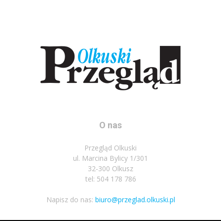
O nas
Przegląd Olkuski
ul. Marcina Bylicy 1/301
32-300 Olkusz
tel: 504 178 786
Napisz do nas:
biuro@przeglad.olkuski.pl