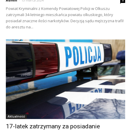
Admin
-
13 marca 2024
0
Powiat Kryminalni z Komendy Powiatowej Policji w Olkuszu
zatrzymali 34-letniego mieszkańca powiatu olkuskiego, który
posiadał znaczne ilości narkotyków. Decyzją sądu mężczyzna trafił
do aresztu na...
Aktualności
17-latek zatrzymany za posiadanie