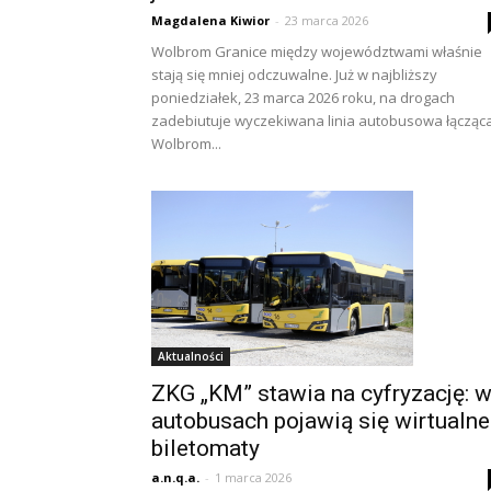
Magdalena Kiwior
-
23 marca 2026
Wolbrom Granice między województwami właśnie
stają się mniej odczuwalne. Już w najbliższy
poniedziałek, 23 marca 2026 roku, na drogach
zadebiutuje wyczekiwana linia autobusowa łącząc
Wolbrom...
Aktualności
ZKG „KM” stawia na cyfryzację: 
autobusach pojawią się wirtualne
biletomaty
a.n.q.a.
-
1 marca 2026