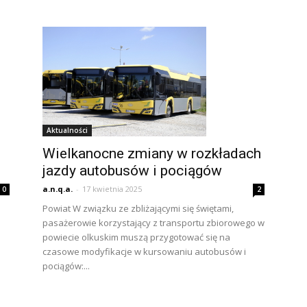
Aktualności
Wielkanocne zmiany w rozkładach
jazdy autobusów i pociągów
a.n.q.a.
-
17 kwietnia 2025
0
2
Powiat W związku ze zbliżającymi się świętami,
pasażerowie korzystający z transportu zbiorowego w
powiecie olkuskim muszą przygotować się na
czasowe modyfikacje w kursowaniu autobusów i
pociągów:...