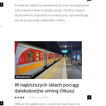
0
Powiat W najbliższy weekend zacznie obowiązywać
marcowa korekta rozkładu jazdy. Zmiany mają w
dużej mierze charakter kosmetyczny i sprowadzają
się do przesunięć odjazdów o kilka...
a
Aktualności
W najbliższych latach pociągi
w
dalekobieżne ominą Olkusz
a.n.q.a.
-
20 stycznia 2026
0
0
Olkusz W najbliższym czasie nie ma szans na