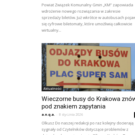
Powiat Związek Komunalny Gmin „KM” zapowiada
wdrożenie nowego rozwiązania w zakresie
sprzedaży biletów. Już wkrótce w autobusach poja
się cyfrowe biletomaty, które umożliwią całkowicie
wirtualny...
Aktualności
Wieczorne busy do Krakowa znó
pod znakiem zapytania
a.n.q.a.
-
8 stycznia 2026
Olkusz Do naszej redakcji po raz kolejny docierają
sygnały od Czytelników dotyczące problemów z