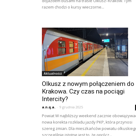
dojazdem busami na trasie Olkusz–Kraków. Tym
razem chodzi o kursy wieczorne...
Aktualności
Olkusz z nowym połączeniem do
Krakowa. Czy czas na pociągi
Intercity?
a.n.q.a.
-
9 grudnia 2025
Powiat W najbliższy weekend zacznie obowiązywa
nowa korekta rozkładu jazdy PKP, która przynosi
szereg zmian. Dla mieszkańców powiatu olkuskieg
szczególnie istotne jest to, że oprócz...