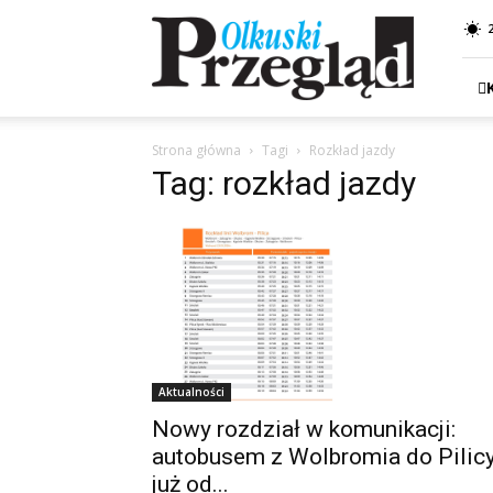
Przegląd
Olkuski
Strona główna
Tagi
Rozkład jazdy
Tag: rozkład jazdy
Aktualności
Nowy rozdział w komunikacji:
autobusem z Wolbromia do Pilic
już od...