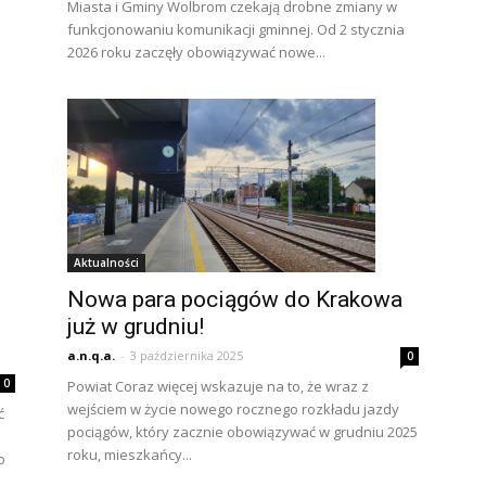
Miasta i Gminy Wolbrom czekają drobne zmiany w
funkcjonowaniu komunikacji gminnej. Od 2 stycznia
2026 roku zaczęły obowiązywać nowe...
Aktualności
Nowa para pociągów do Krakowa
już w grudniu!
a.n.q.a.
-
3 października 2025
0
0
Powiat Coraz więcej wskazuje na to, że wraz z
wejściem w życie nowego rocznego rozkładu jazdy
ć
pociągów, który zacznie obowiązywać w grudniu 2025
roku, mieszkańcy...
o