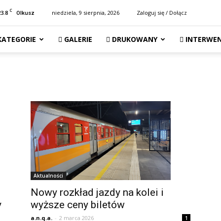
C
23.8
niedziela, 9 sierpnia, 2026
Zaloguj się / Dołącz
Olkusz
KATEGORIE
GALERIE
DRUKOWANY
INTERWEN
Aktualności
Nowy rozkład jazdy na kolei i
wyższe ceny biletów
y
a.n.q.a.
-
2 marca 2026
1