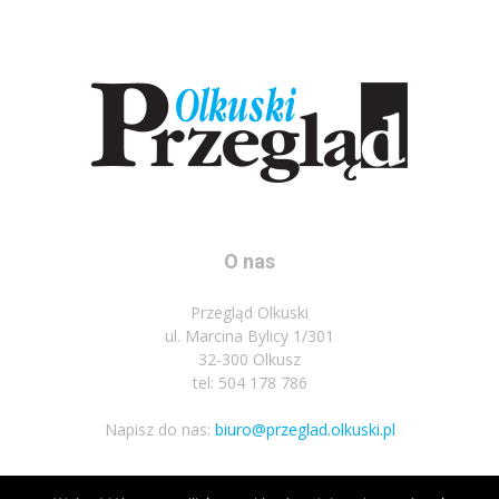
O nas
Przegląd Olkuski
ul. Marcina Bylicy 1/301
32-300 Olkusz
tel: 504 178 786
Napisz do nas:
biuro@przeglad.olkuski.pl