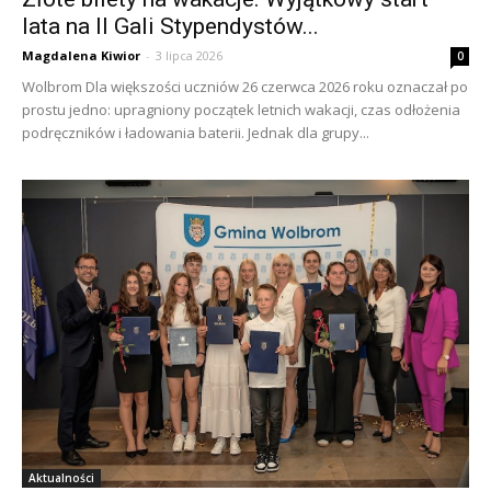
lata na II Gali Stypendystów...
Magdalena Kiwior
-
3 lipca 2026
0
Wolbrom Dla większości uczniów 26 czerwca 2026 roku oznaczał po
prostu jedno: upragniony początek letnich wakacji, czas odłożenia
podręczników i ładowania baterii. Jednak dla grupy...
Aktualności