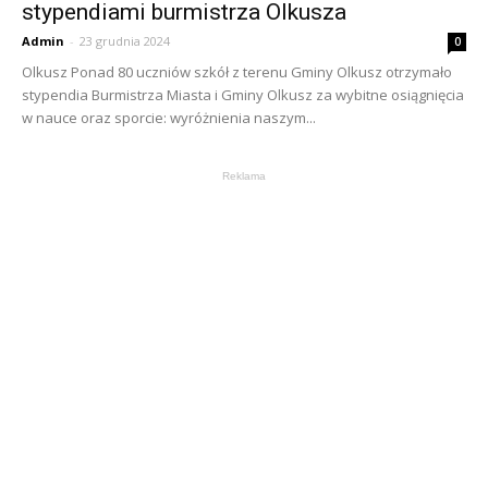
stypendiami burmistrza Olkusza
Admin
-
23 grudnia 2024
0
Olkusz Ponad 80 uczniów szkół z terenu Gminy Olkusz otrzymało
stypendia Burmistrza Miasta i Gminy Olkusz za wybitne osiągnięcia
w nauce oraz sporcie: wyróżnienia naszym...
Reklama