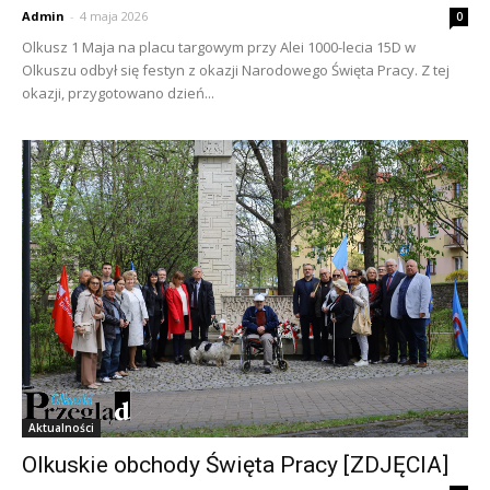
Admin
-
4 maja 2026
0
Olkusz 1 Maja na placu targowym przy Alei 1000-lecia 15D w
Olkuszu odbył się festyn z okazji Narodowego Święta Pracy. Z tej
okazji, przygotowano dzień...
Aktualności
Olkuskie obchody Święta Pracy [ZDJĘCIA]