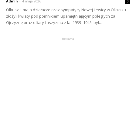
Admin
-
4 maja 2026
0
Olkusz 1 maja działacze oraz sympatycy Nowej Lewicy w Olkuszu
złożyli kwiaty pod pomnikiem upamiętniającym poległych za
Ojczyznę oraz ofiary faszyzmu z lat 1939–1945: był...
Reklama