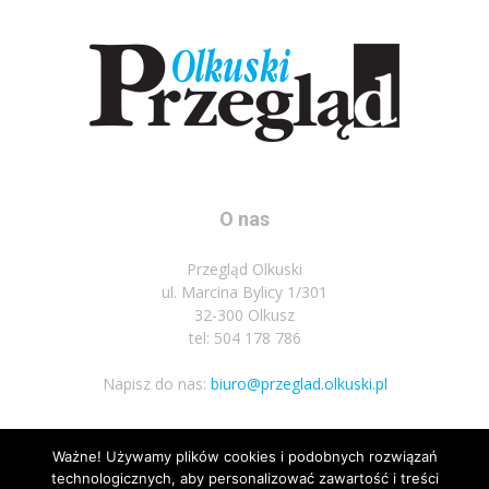
O nas
Przegląd Olkuski
ul. Marcina Bylicy 1/301
32-300 Olkusz
tel: 504 178 786
Napisz do nas:
biuro@przeglad.olkuski.pl
Ważne! Używamy plików cookies i podobnych rozwiązań
Podążaj za nami
technologicznych, aby personalizować zawartość i treści