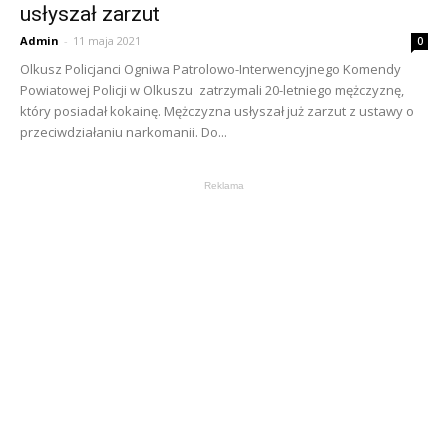
usłyszał zarzut
Admin
-
11 maja 2021
0
Olkusz Policjanci Ogniwa Patrolowo-Interwencyjnego Komendy
Powiatowej Policji w Olkuszu zatrzymali 20-letniego mężczyznę,
który posiadał kokainę. Mężczyzna usłyszał już zarzut z ustawy o
przeciwdziałaniu narkomanii. Do...
Reklama