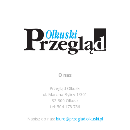
O nas
Przegląd Olkuski
ul. Marcina Bylicy 1/301
32-300 Olkusz
tel: 504 178 786
Napisz do nas:
biuro@przeglad.olkuski.pl