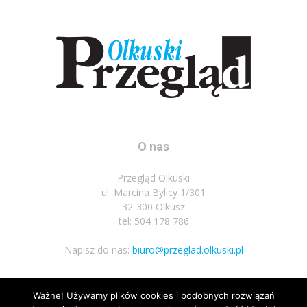
O nas
Przegląd Olkuski
ul. Marcina Bylicy 1/301
32-300 Olkusz
tel: 504 178 786
Napisz do nas:
biuro@przeglad.olkuski.pl
Ważne! Używamy plików cookies i podobnych rozwiązań
Podążaj za nami