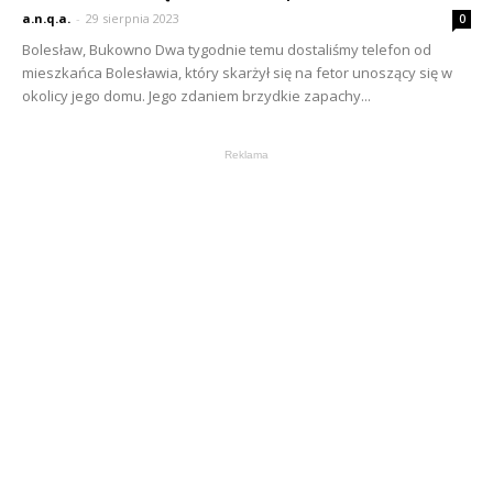
a.n.q.a.
-
29 sierpnia 2023
0
Bolesław, Bukowno Dwa tygodnie temu dostaliśmy telefon od
mieszkańca Bolesławia, który skarżył się na fetor unoszący się w
okolicy jego domu. Jego zdaniem brzydkie zapachy...
Reklama