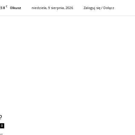
C
23.8
niedziela, 9 sierpnia, 2026
Zaloguj się / Dołącz
Olkusz
?
0
 w