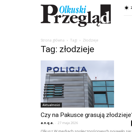
Przegląd
Olkuski
Strona główna
Tagi
Złodzieje
Tag: złodzieje
Aktualności
Czy na Pakusce grasują złodzieje
a.n.q.a.
-
27 maja 2026
Olkusz W mediach społecznościowych pojawiło się