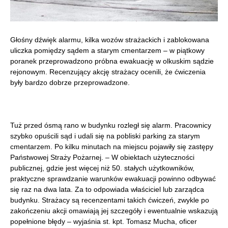
Głośny dźwięk alarmu, kilka wozów strażackich i zablokowana
uliczka pomiędzy sądem a starym cmentarzem – w piątkowy
poranek przeprowadzono próbna ewakuację w olkuskim sądzie
rejonowym. Recenzujący akcję strażacy ocenili, że ćwiczenia
były bardzo dobrze przeprowadzone.
Tuż przed ósmą rano w budynku rozległ się alarm. Pracownicy
szybko opuścili sąd i udali się na pobliski parking za starym
cmentarzem. Po kilku minutach na miejscu pojawiły się zastępy
Państwowej Straży Pożarnej. – W obiektach użyteczności
publicznej, gdzie jest więcej niż 50. stałych użytkowników,
praktyczne sprawdzanie warunków ewakuacji powinno odbywać
się raz na dwa lata. Za to odpowiada właściciel lub zarządca
budynku. Strażacy są recenzentami takich ćwiczeń, zwykle po
zakończeniu akcji omawiają jej szczegóły i ewentualnie wskazują
popełnione błędy – wyjaśnia st. kpt. Tomasz Mucha, oficer