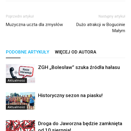
Poprzedni artykuł
Następny artykuł
Muzyczna uczta dla zmysłów
Dużo atrakcji w Bogucinie
Małym
PODOBNE ARTYKUŁY
WIĘCEJ OD AUTORA
ZGH „Bolesław” szuka źródła hałasu
Aktualności
Historyczny sezon na piasku!
Aktualności
Droga do Jaworzna będzie zamknięta
od 10 sierpnia!