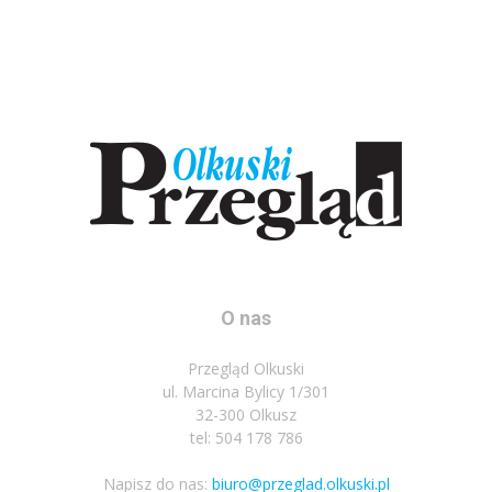
O nas
Przegląd Olkuski
ul. Marcina Bylicy 1/301
32-300 Olkusz
tel: 504 178 786
Napisz do nas:
biuro@przeglad.olkuski.pl