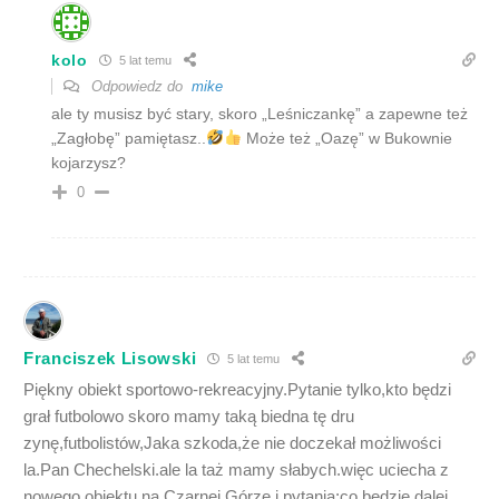
kolo
5 lat temu
Odpowiedz do
mike
ale ty musisz być stary, skoro „Leśniczankę” a zapewne też
„Zagłobę” pamiętasz..
Może też „Oazę” w Bukownie
kojarzysz?
0
Franciszek Lisowski
5 lat temu
Piękny obiekt sportowo-rekreacyjny.Pytanie tylko,kto będzi
grał futbolowo skoro mamy taką biedna tę dru
zynę,futbolistów,Jaka szkoda,że nie doczekał możliwości
la.Pan Chechelski.ale la taż mamy słabych.więc uciecha z
nowego obiektu na Czarnej Górze i pytania:co będzie dalej