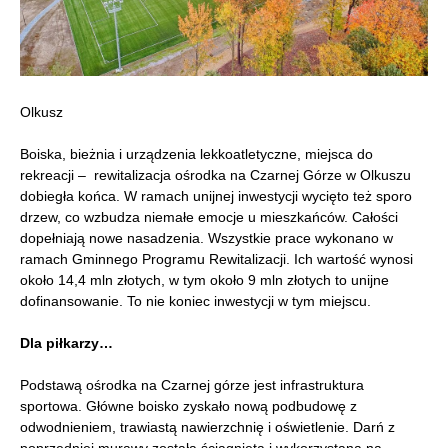
Olkusz
Boiska, bieżnia i urządzenia lekkoatletyczne, miejsca do
rekreacji – rewitalizacja ośrodka na Czarnej Górze w Olkuszu
dobiegła końca. W ramach unijnej inwestycji wycięto też sporo
drzew, co wzbudza niemałe emocje u mieszkańców. Całości
dopełniają nowe nasadzenia. Wszystkie prace wykonano w
ramach Gminnego Programu Rewitalizacji. Ich wartość wynosi
około 14,4 mln złotych, w tym około 9 mln złotych to unijne
dofinansowanie. To nie koniec inwestycji w tym miejscu.
Dla piłkarzy…
Podstawą ośrodka na Czarnej górze jest infrastruktura
sportowa. Główne boisko zyskało nową podbudowę z
odwodnieniem, trawiastą nawierzchnię i oświetlenie. Darń z
poprzedniej murawy została ściągnięta i wykorzystana na