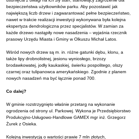
bezpieczeństwa użytkowników parku. Aby pozostawić jak
największą liczb drzew i zagwarantować pełne bezpieczeństwo,
nawet w trakcie realizacji inwestycji wykonywana była kolejna
ekspertyza dendrologiczna przez specjalistów. W zamian za
każde drzewo nastąpiły nowe nasadzenia – wyjaśnia rzecznik
prasowy Urzędu Miasta i Gminy w Olkuszu Michał Latos.
Wśród nowych drzew są m. in. różne gatunki dębu, klonu, a
także lipy drobnolistnej, jesionu wyniosłego, brzozy
brodawkowatej, jodły kaukaskiej, świerku pospolitego, olszy
czarnej oraz tulipanowca amerykańskiego. Zgodnie z planem
nowych nasadzeń ma być łącznie ponad 700.
Co dalej?
W gminie rozstrzygnięto właśnie przetarg na wykonanie
ogrodzenia od strony ul. Parkowej. Wykona je Przedsiębiorstwo
Produkcyjno-Usługowo-Handlowe GAMEX mgr inż. Grzegorz
Żurek z Osieka.
Kolejną inwestycją o wartości prawie 7 mln złotych,