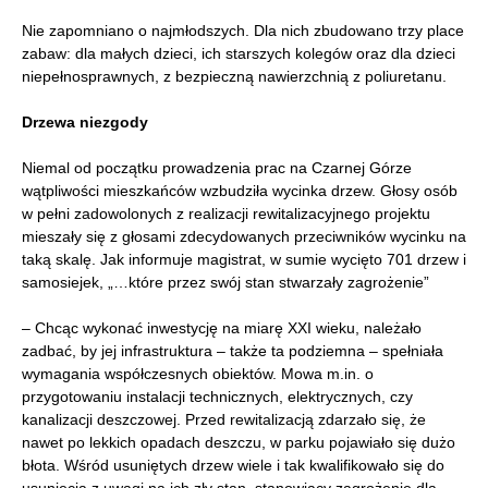
Nie zapomniano o najmłodszych. Dla nich zbudowano trzy place
zabaw: dla małych dzieci, ich starszych kolegów oraz dla dzieci
niepełnosprawnych, z bezpieczną nawierzchnią z poliuretanu.
Drzewa niezgody
Niemal od początku prowadzenia prac na Czarnej Górze
wątpliwości mieszkańców wzbudziła wycinka drzew. Głosy osób
w pełni zadowolonych z realizacji rewitalizacyjnego projektu
mieszały się z głosami zdecydowanych przeciwników wycinku na
taką skalę. Jak informuje magistrat, w sumie wycięto 701 drzew i
samosiejek, „…które przez swój stan stwarzały zagrożenie”
– Chcąc wykonać inwestycję na miarę XXI wieku, należało
zadbać, by jej infrastruktura – także ta podziemna – spełniała
wymagania współczesnych obiektów. Mowa m.in. o
przygotowaniu instalacji technicznych, elektrycznych, czy
kanalizacji deszczowej. Przed rewitalizacją zdarzało się, że
nawet po lekkich opadach deszczu, w parku pojawiało się dużo
błota. Wśród usuniętych drzew wiele i tak kwalifikowało się do
usunięcia z uwagi na ich zły stan, stanowiący zagrożenie dla