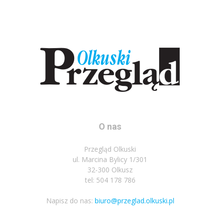
O nas
Przegląd Olkuski
ul. Marcina Bylicy 1/301
32-300 Olkusz
tel: 504 178 786
Napisz do nas:
biuro@przeglad.olkuski.pl