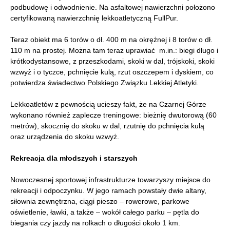
podbudowę i odwodnienie. Na asfaltowej nawierzchni położono
certyfikowaną nawierzchnię lekkoatletyczną FullPur.
Teraz obiekt ma 6 torów o dł. 400 m na okrężnej i 8 torów o dł.
110 m na prostej. Można tam teraz uprawiać m.in.: biegi długo i
krótkodystansowe, z przeszkodami, skoki w dal, trójskoki, skoki
wzwyż i o tyczce, pchnięcie kulą, rzut oszczepem i dyskiem, co
potwierdza świadectwo Polskiego Związku Lekkiej Atletyki.
Lekkoatletów z pewnością ucieszy fakt, że na Czarnej Górze
wykonano również zaplecze treningowe: bieżnię dwutorową (60
metrów), skocznię do skoku w dal, rzutnię do pchnięcia kulą
oraz urządzenia do skoku wzwyż.
Rekreacja dla młodszych i starszych
Nowoczesnej sportowej infrastrukturze towarzyszy miejsce do
rekreacji i odpoczynku. W jego ramach powstały dwie altany,
siłownia zewnętrzna, ciągi pieszo – rowerowe, parkowe
oświetlenie, ławki, a także – wokół całego parku – pętla do
biegania czy jazdy na rolkach o długości około 1 km.