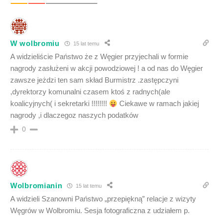
W wolbromiu
15 lat temu
A widzieliście Państwo że z Węgier przyjechali w formie
nagrody zasłużeni w akcji powodziowej ! a od nas do Węgier
zawsze jeżdzi ten sam skład Burmistrz .zastępczyni
,dyrektorzy komunalni czasem ktoś z radnych(ale
koalicyjnych( i sekretarki !!!!!!!!
Ciekawe w ramach jakiej
nagrody ,i dlaczegoz naszych podatków
0
Wolbromianin
15 lat temu
A widzieli Szanowni Państwo „przepiękną” relacje z wizyty
Węgrów w Wolbromiu. Sesja fotograficzna z udziałem p.