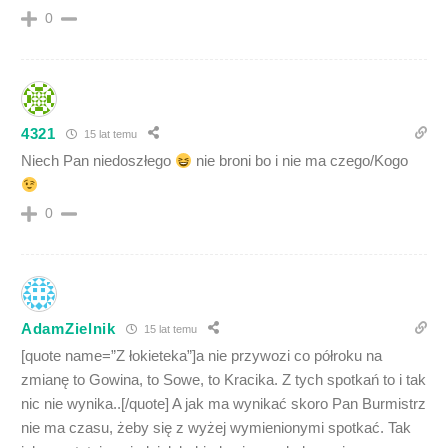
0
4321
15 lat temu
Niech Pan niedoszłego
nie broni bo i nie ma czego/Kogo
0
AdamZielnik
15 lat temu
[quote name=”Z łokieteka”]a nie przywozi co półroku na
zmianę to Gowina, to Sowe, to Kracika. Z tych spotkań to i tak
nic nie wynika..[/quote] A jak ma wynikać skoro Pan Burmistrz
nie ma czasu, żeby się z wyżej wymienionymi spotkać. Tak