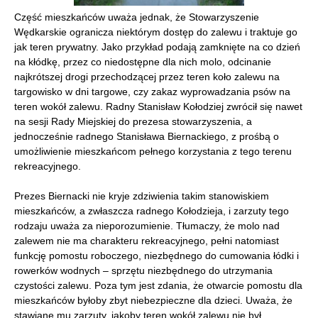
Część mieszkańców uważa jednak, że Stowarzyszenie
Wędkarskie ogranicza niektórym dostęp do zalewu i traktuje go
jak teren prywatny. Jako przykład podają zamknięte na co dzień
na kłódkę, przez co niedostępne dla nich molo, odcinanie
najkrótszej drogi przechodzącej przez teren koło zalewu na
targowisko w dni targowe, czy zakaz wyprowadzania psów na
teren wokół zalewu. Radny Stanisław Kołodziej zwrócił się nawet
na sesji Rady Miejskiej do prezesa stowarzyszenia, a
jednocześnie radnego Stanisława Biernackiego, z prośbą o
umożliwienie mieszkańcom pełnego korzystania z tego terenu
rekreacyjnego.
Prezes Biernacki nie kryje zdziwienia takim stanowiskiem
mieszkańców, a zwłaszcza radnego Kołodzieja, i zarzuty tego
rodzaju uważa za nieporozumienie. Tłumaczy, że molo nad
zalewem nie ma charakteru rekreacyjnego, pełni natomiast
funkcję pomostu roboczego, niezbędnego do cumowania łódki i
rowerków wodnych – sprzętu niezbędnego do utrzymania
czystości zalewu. Poza tym jest zdania, że otwarcie pomostu dla
mieszkańców byłoby zbyt niebezpieczne dla dzieci. Uważa, że
stawiane mu zarzuty, jakoby teren wokół zalewu nie był