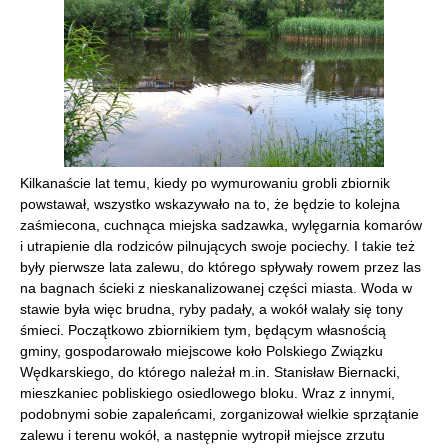
Kilkanaście lat temu, kiedy po wymurowaniu grobli zbiornik
powstawał, wszystko wskazywało na to, że będzie to kolejna
zaśmiecona, cuchnąca miejska sadzawka, wylęgarnia komarów
i utrapienie dla rodziców pilnujących swoje pociechy. I takie też
były pierwsze lata zalewu, do którego spływały rowem przez las
na bagnach ścieki z nieskanalizowanej części miasta. Woda w
stawie była więc brudna, ryby padały, a wokół walały się tony
śmieci. Początkowo zbiornikiem tym, będącym własnością
gminy, gospodarowało miejscowe koło Polskiego Związku
Wędkarskiego, do którego należał m.in. Stanisław Biernacki,
mieszkaniec pobliskiego osiedlowego bloku. Wraz z innymi,
podobnymi sobie zapaleńcami, zorganizował wielkie sprzątanie
zalewu i terenu wokół, a następnie wytropił miejsce zrzutu