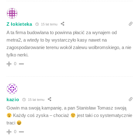
Z łokieteka
15 lat temu
A ta firma budowlana to powinna płacić za wynajem od
metra2, a wtedy to by wystarczyło kasy nawet na
zagospodarowanie terenu wokół zalewu wolbromskiego, a nie
tylko nerki.
0
kazio
15 lat temu
Gowin ma swoją kampanię, a pan Stanisław Tomasz swoją
Każdy coś zyska – chociaż
jest taki co systematycznie
traci
0