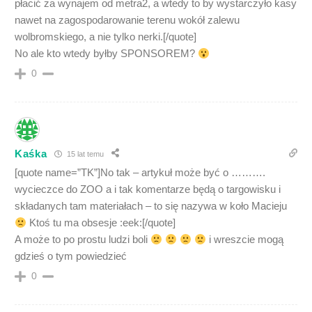
płacić za wynajem od metra2, a wtedy to by wystarczyło kasy
nawet na zagospodarowanie terenu wokół zalewu
wolbromskiego, a nie tylko nerki.[/quote]
No ale kto wtedy byłby SPONSOREM?
0
Kaśka
15 lat temu
[quote name=”TK”]No tak – artykuł może być o ……….
wycieczce do ZOO a i tak komentarze będą o targowisku i
składanych tam materiałach – to się nazywa w koło Macieju
Ktoś tu ma obsesje :eek:[/quote]
A może to po prostu ludzi boli
i wreszcie mogą
gdzieś o tym powiedzieć
0