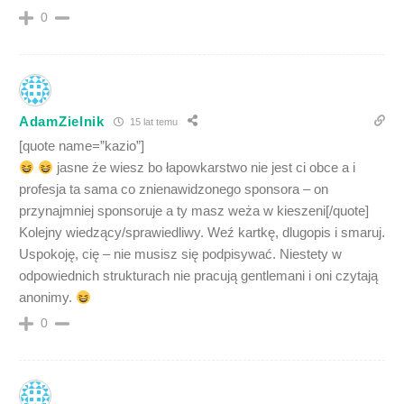
0
AdamZielnik
15 lat temu
[quote name=”kazio”]
jasne że wiesz bo łapowkarstwo nie jest ci obce a i
profesja ta sama co znienawidzonego sponsora – on
przynajmniej sponsoruje a ty masz weża w kieszeni[/quote]
Kolejny wiedzący/sprawiedliwy. Weź kartkę, dlugopis i smaruj.
Uspokoję, cię – nie musisz się podpisywać. Niestety w
odpowiednich strukturach nie pracują gentlemani i oni czytają
anonimy.
0