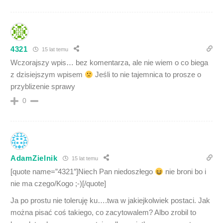
4321
15 lat temu
Wczorajszy wpis… bez komentarza, ale nie wiem o co biega
z dzisiejszym wpisem
Jeśli to nie tajemnica to prosze o
przyblizenie sprawy
0
AdamZielnik
15 lat temu
[quote name=”4321″]Niech Pan niedoszłego
nie broni bo i
nie ma czego/Kogo ;-)[/quote]
Ja po prostu nie toleruję ku….twa w jakiejkolwiek postaci. Jak
można pisać coś takiego, co zacytowalem? Albo zrobil to