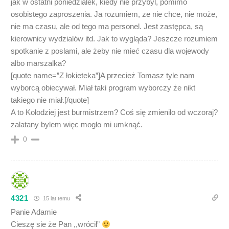
jak w ostatni poniedzialek, kiedy nie przybyl, pomimo
osobistego zaproszenia. Ja rozumiem, ze nie chce, nie może,
nie ma czasu, ale od tego ma personel. Jest zastępca, są
kierownicy wydzialów itd. Jak to wygląda? Jeszcze rozumiem
spotkanie z poslami, ale żeby nie mieć czasu dla wojewody
albo marszalka?
[quote name=”Z łokieteka”]A przecież Tomasz tyle nam
wyborcą obiecywał. Miał taki program wyborczy że nikt
takiego nie miał.[/quote]
A to Kolodziej jest burmistrzem? Coś się zmienilo od wczoraj?
zalatany bylem więc moglo mi umknąć.
0
4321
15 lat temu
Panie Adamie
Cieszę sie że Pan ,,wrócił”