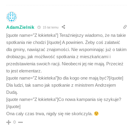
AdamZielnik
15 lat temu
[quote name=”Z łokieteka”] Teraźniejszy wiadomo, że na takie
spotkania nie chodzi [/quote] A powinien. Żeby coś zalatwić
dla gminy, nawiązać znajomości. Nie wspominając już o takim
drobiazgu, jak możliwość spotkania z mieszkańcami i
przedstawienia swoich racji. Nieobecni jej nie mają. Przecież
to jest elementarz.
[quote name=”Z łokieteka”]to dla kogo one mają być?[/quote]
Dla ludzi, tak samo jak spotkanie z ministrem Andrzejem
Dudą.
[quote name=”Z łokieteka”]Co nowa kampania się szykuje?
[/quote]
Ona caly czas trwa, nigdy się nie skończyla.
0