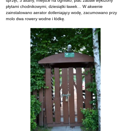
sprzęt, 3 altany, miejsce na ognisko, plac zabaw wyłożony
płytami chodnikowymi, dziesiątki ławek… W akwenie
zainstalowano aerator dotleniający wodę, zacumowano przy
molo dwa rowery wodne i łódkę.