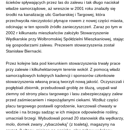
ścieków spływających przez las do zalewu i tak długo naciskał
władze samorządowe, aż wreszcie w 2001 roku znalazły się
środki na kanalizację ulic Garbarskiej i Targowej, która
przechwyciła nieczystości płynące rowem z nowej części miasta,
odcinając w ten sposób źródło zanieczyszczeń. Zaraz po tym w
2002 r kilkunastu mieszkańców założyło Stowarzyszenie
Wędkarskie przy Wolbromskiej Spółdzielni Mieszkaniowej, stając
się gospodarzami zalewu. Prezesem stowarzyszenia został
Stanisław Biernacki.
Przez kolejne lata pod kierunkiem stowarzyszenia trwały prace
przy zalewie i kilkuhektarowym terenie wokół. Z pomocą władz
samorządowych kolejnych kadencji i sponsorów członkowie
stowarzyszenia własną pracą tworzyli nową jakość. Oczyszczali i
pogłębiali zbiornik, przebudowali groblę ze śluzą, usypali wał
ziemny od strony placu targowego i lasu zabezpieczający zalew
przed zaśmiecaniem i niepożądanymi ciekami. Wzdłuż części
placu targowego postawili ogrodzenie, karczowali chwasty w
wodzie i na brzegu sadząc w ich miejsce odpowiednie rośliny,
umacniali brzegi. Wybudowali ponad 20 stanowisk dla wędkarzy,
molo, domek zwany „rybaczówką” (z toaletą), magazyny na