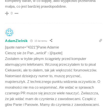
kompletny baran, w co wątpię, albo wyjątkowo przewrotna
malpa, co jest bardziej prawdopodobne.
0
AdamZielnik
15 lat temu
[quote name=”4321″]Panie Adamie
Cieszę sie że Pan ,,wrócił” :-)[/quote]
Zostalem w trybie pilnym ściągniety przed komputer
alarmującymi telefonami. Wczoraj przeczytalem to to pisal
Ciekawski, ale to olalem, tak jak większość forumowiczów.
Natomiast dzisiejszy numer to, muszę przyznać,
majstersztyk. Z technicznego punktu widzenia oczywiście. O
moralności nie ma co wspominać. Ale widać w sprawach
czarnego PR musze się jeszcze wiele nauczyć. Zwlaszcza,
że jak widać mam do czynienia z zawodowcami. Czapki z
glów Panie i Panowie. Mamy do czynienia z zawodowacami.