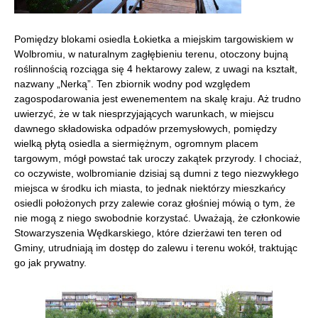
Pomiędzy blokami osiedla Łokietka a miejskim targowiskiem w
Wolbromiu, w naturalnym zagłębieniu terenu, otoczony bujną
roślinnością rozciąga się 4 hektarowy zalew, z uwagi na kształt,
nazwany „Nerką”. Ten zbiornik wodny pod względem
zagospodarowania jest ewenementem na skalę kraju. Aż trudno
uwierzyć, że w tak niesprzyjających warunkach, w miejscu
dawnego składowiska odpadów przemysłowych, pomiędzy
wielką płytą osiedla a siermiężnym, ogromnym placem
targowym, mógł powstać tak uroczy zakątek przyrody. I chociaż,
co oczywiste, wolbromianie dzisiaj są dumni z tego niezwykłego
miejsca w środku ich miasta, to jednak niektórzy mieszkańcy
osiedli położonych przy zalewie coraz głośniej mówią o tym, że
nie mogą z niego swobodnie korzystać. Uważają, że członkowie
Stowarzyszenia Wędkarskiego, które dzierżawi ten teren od
Gminy, utrudniają im dostęp do zalewu i terenu wokół, traktując
go jak prywatny.