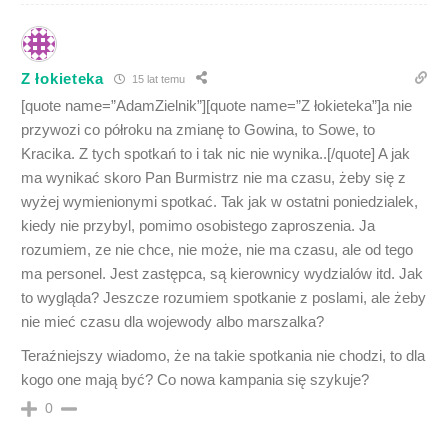
Z łokieteka
15 lat temu
[quote name=”AdamZielnik”][quote name=”Z łokieteka”]a nie
przywozi co półroku na zmianę to Gowina, to Sowe, to
Kracika. Z tych spotkań to i tak nic nie wynika..[/quote] A jak
ma wynikać skoro Pan Burmistrz nie ma czasu, żeby się z
wyżej wymienionymi spotkać. Tak jak w ostatni poniedzialek,
kiedy nie przybyl, pomimo osobistego zaproszenia. Ja
rozumiem, ze nie chce, nie może, nie ma czasu, ale od tego
ma personel. Jest zastępca, są kierownicy wydzialów itd. Jak
to wygląda? Jeszcze rozumiem spotkanie z poslami, ale żeby
nie mieć czasu dla wojewody albo marszalka?
Teraźniejszy wiadomo, że na takie spotkania nie chodzi, to dla
kogo one mają być? Co nowa kampania się szykuje?
0