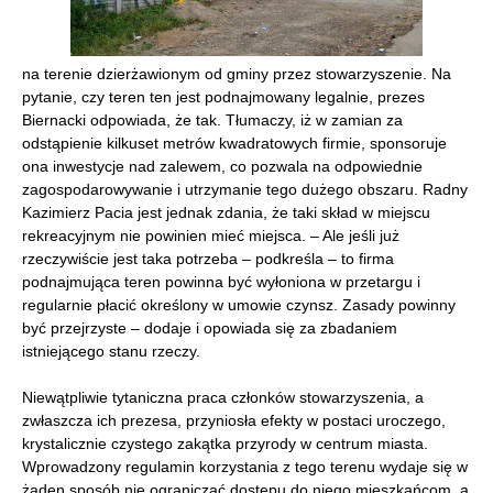
na terenie dzierżawionym od gminy przez stowarzyszenie. Na
pytanie, czy teren ten jest podnajmowany legalnie, prezes
Biernacki odpowiada, że tak. Tłumaczy, iż w zamian za
odstąpienie kilkuset metrów kwadratowych firmie, sponsoruje
ona inwestycje nad zalewem, co pozwala na odpowiednie
zagospodarowywanie i utrzymanie tego dużego obszaru. Radny
Kazimierz Pacia jest jednak zdania, że taki skład w miejscu
rekreacyjnym nie powinien mieć miejsca. – Ale jeśli już
rzeczywiście jest taka potrzeba – podkreśla – to firma
podnajmująca teren powinna być wyłoniona w przetargu i
regularnie płacić określony w umowie czynsz. Zasady powinny
być przejrzyste – dodaje i opowiada się za zbadaniem
istniejącego stanu rzeczy.
Niewątpliwie tytaniczna praca członków stowarzyszenia, a
zwłaszcza ich prezesa, przyniosła efekty w postaci uroczego,
krystalicznie czystego zakątka przyrody w centrum miasta.
Wprowadzony regulamin korzystania z tego terenu wydaje się w
żaden sposób nie ograniczać dostępu do niego mieszkańcom, a