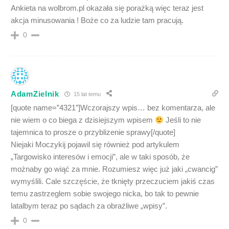
Ankieta na wolbrom.pl okazała się porażką więc teraz jest
akcja minusowania ! Boże co za ludzie tam pracują.
0
AdamZielnik
15 lat temu
[quote name=”4321″]Wczorajszy wpis… bez komentarza, ale
nie wiem o co biega z dzisiejszym wpisem
Jeśli to nie
tajemnica to prosze o przyblizenie sprawy[/quote]
Niejaki Moczykij pojawil się również pod artykulem
„Targowisko interesów i emocji”, ale w taki sposób, że
możnaby go wiąć za mnie. Rozumiesz więc już jaki „cwancig”
wymyślili. Cale szczęście, że tknięty przeczuciem jakiś czas
temu zastrzeglem sobie swojego nicka, bo tak to pewnie
latalbym teraz po sądach za obraźliwe „wpisy”.
0