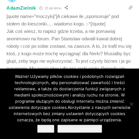
AdamZielnik
15 lat temu
[quote name=”moczykij”]A ciekawe ile „sponsoruje” pod
stołem do kieszonki…. wiadomo kogo. :-*[/quote]
Jak coś wiesz, to napisz gdzie trzeba, a nie pomawiaj
anonimowo na forum. Pan Stanislaw odwalil kawal dobrej
roboty i coś po sobie zostawi, na zawsze. A to, że trafil mu się
ktoś, z kogo może trochę wyciągnąć dla Nerki? Musialby byc
glupi, zeby tego nie wykorzystać. To jest czysty biznes i ja go
rozumiem. Ma swoja ideę i dla niej zrobi wiele. Pojawila się
firma budowlana – skorzystal, pojawila się rada – korzysta.
Ważne! Używamy plików cookies i podobnych rozwiązań
technologicznych, aby personalizować zawartość i treści
Dla Nerki oczywiście. Proza życia. Na jego miejscu zrobilbym
reklamowe, a także do dostarczenia funkcji związanych z
to samo. Poza glosowaniem za likwidacją szkól oczywiscie.
mediami społecznościowymi i analizy ruchu na stronie. W
programie służącym do obsługi internetu można zmienić
0
ustawienia dotyczące cookies.Korzystanie z naszych serwisów
internetowych bez zmiany ustawień dotyczących cookies
45
oznacza, że będą one zapisane w pamięci urządzenia.
Zgoda
Polityka prywatności