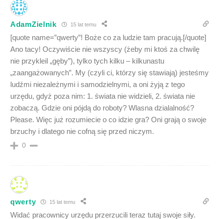
AdamZielnik
15 lat temu
[quote name=”qwerty”! Boże co za ludzie tam pracują.[/quote]
Ano tacy! Oczywiście nie wszyscy (żeby mi ktoś za chwilę
nie przykleil „gęby”), tylko tych kilku – kilkunastu
„zaangażowanych”. My (czyli ci, którzy się stawiają) jesteśmy
ludźmi niezależnymi i samodzielnymi, a oni żyją z tego
urzędu, gdyż poza nim: 1. świata nie widzieli, 2. świata nie
zobaczą. Gdzie oni pójdą do roboty? Wlasna dzialalność?
Please. Więc już rozumiecie o co idzie gra? Oni grają o swoje
brzuchy i dlatego nie cofną się przed niczym.
0
qwerty
15 lat temu
Widać pracownicy urzędu przerzucili teraz tutaj swoje siły.