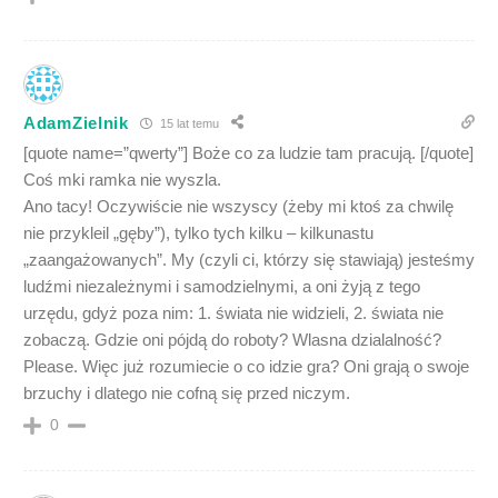
AdamZielnik
15 lat temu
[quote name=”qwerty”] Boże co za ludzie tam pracują. [/quote]
Coś mki ramka nie wyszla.
Ano tacy! Oczywiście nie wszyscy (żeby mi ktoś za chwilę
nie przykleil „gęby”), tylko tych kilku – kilkunastu
„zaangażowanych”. My (czyli ci, którzy się stawiają) jesteśmy
ludźmi niezależnymi i samodzielnymi, a oni żyją z tego
urzędu, gdyż poza nim: 1. świata nie widzieli, 2. świata nie
zobaczą. Gdzie oni pójdą do roboty? Wlasna dzialalność?
Please. Więc już rozumiecie o co idzie gra? Oni grają o swoje
brzuchy i dlatego nie cofną się przed niczym.
0