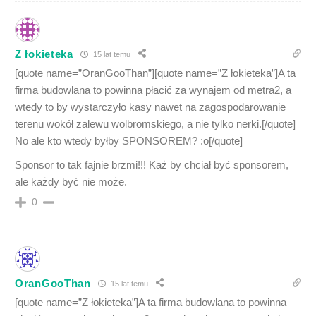
Z łokieteka
15 lat temu
[quote name=”OranGooThan”][quote name=”Z łokieteka”]A ta
firma budowlana to powinna płacić za wynajem od metra2, a
wtedy to by wystarczyło kasy nawet na zagospodarowanie
terenu wokół zalewu wolbromskiego, a nie tylko nerki.[/quote]
No ale kto wtedy byłby SPONSOREM? :o[/quote]
Sponsor to tak fajnie brzmi!!! Każ by chciał być sponsorem,
ale każdy być nie może.
0
OranGooThan
15 lat temu
[quote name=”Z łokieteka”]A ta firma budowlana to powinna