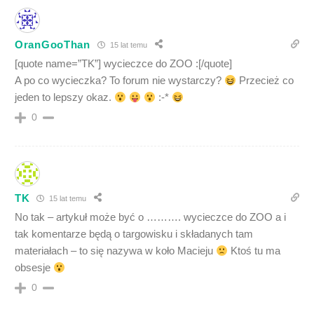
OranGooThan
15 lat temu
[quote name=”TK”] wycieczce do ZOO :[/quote]
A po co wycieczka? To forum nie wystarczy?
Przecież co
jeden to lepszy okaz.
:-*
0
TK
15 lat temu
No tak – artykuł może być o ………. wycieczce do ZOO a i
tak komentarze będą o targowisku i składanych tam
materiałach – to się nazywa w koło Macieju
Ktoś tu ma
obsesje
0