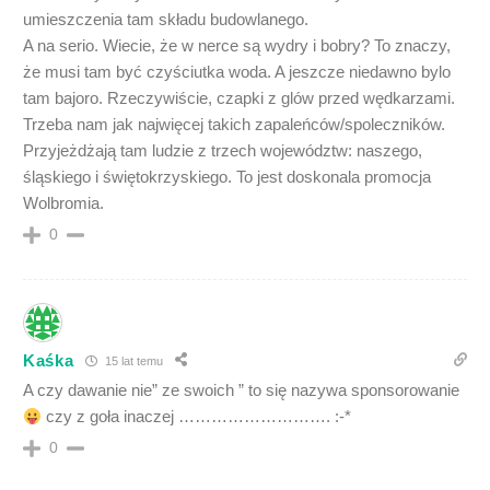
umieszczenia tam składu budowlanego.
A na serio. Wiecie, że w nerce są wydry i bobry? To znaczy,
że musi tam być czyściutka woda. A jeszcze niedawno bylo
tam bajoro. Rzeczywiście, czapki z glów przed wędkarzami.
Trzeba nam jak najwięcej takich zapaleńców/spoleczników.
Przyjeżdżają tam ludzie z trzech województw: naszego,
śląskiego i świętokrzyskiego. To jest doskonala promocja
Wolbromia.
0
Kaśka
15 lat temu
A czy dawanie nie” ze swoich ” to się nazywa sponsorowanie
czy z goła inaczej ………………………. :-*
0