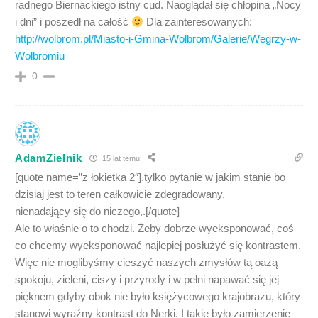
radnego Biernackiego istny cud. Naoglądał się chłopina „Nocy
i dni” i poszedł na całość
Dla zainteresowanych:
http://wolbrom.pl/Miasto-i-Gmina-Wolbrom/Galerie/Wegrzy-w-
Wolbromiu
0
AdamZielnik
15 lat temu
[quote name=”z łokietka 2″].tylko pytanie w jakim stanie bo
dzisiaj jest to teren całkowicie zdegradowany,
nienadający się do niczego,.[/quote]
Ale to właśnie o to chodzi. Żeby dobrze wyeksponować, coś
co chcemy wyeksponować najlepiej posłużyć się kontrastem.
Więc nie moglibyśmy cieszyć naszych zmysłów tą oazą
spokoju, zieleni, ciszy i przyrody i w pełni napawać się jej
pięknem gdyby obok nie było księżycowego krajobrazu, który
stanowi wyraźny kontrast do Nerki. I takie było zamierzenie