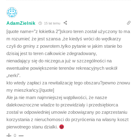
AdamZielnik
15 lat temu
[quote name=”z łokietka 2″]skoro teren został użyczony to ma
m rozumieć że jest szansa ,że kiedyś wróci do wędkarzy
czyli do gminy z powrotem.tylko pytanie w jakim stanie bo
dzisiaj jest to teren całkowicie zdegradowany,
nienadający się do niczego,a już w szczególności na
ewentualne powiększenie terenów rekreacyjnych wokół
„nerki”.
kto wtedy zapłaci za rewitalizację tego obszaru?pewno znowu
my mieszkańcy.[/quote]
Ale ja nie mam najmniejszej wątpliwości, że nasze
dalekowzroczne wladze to przewidzialy i przedsiębiorca
zostal w odpowiedniej umowie zobowiązany po zaprzestaniu
korzystania z nieruchomosci do przyrócenia na wlasny koszt
pierwotnego stanu dzialki.
0