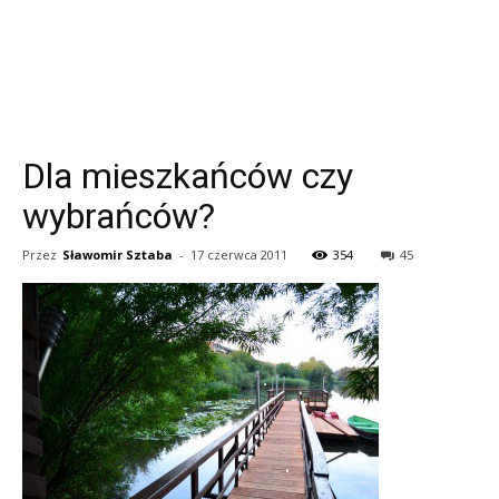
Dla mieszkańców czy
wybrańców?
Przez
Sławomir Sztaba
-
17 czerwca 2011
354
45