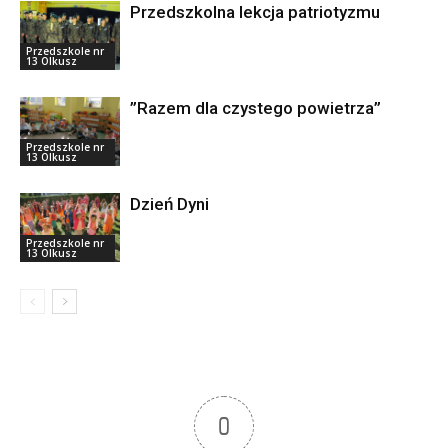
Przedszkolna lekcja patriotyzmu
Przedszkole nr
13 Olkusz
”Razem dla czystego powietrza”
Przedszkole nr
13 Olkusz
Dzień Dyni
Przedszkole nr
13 Olkusz
0