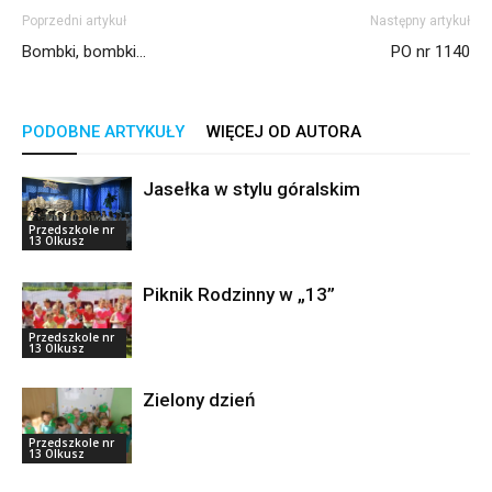
Poprzedni artykuł
Następny artykuł
Bombki, bombki…
PO nr 1140
PODOBNE ARTYKUŁY
WIĘCEJ OD AUTORA
Jasełka w stylu góralskim
Przedszkole nr
13 Olkusz
Piknik Rodzinny w „13”
Przedszkole nr
13 Olkusz
Zielony dzień
Przedszkole nr
13 Olkusz